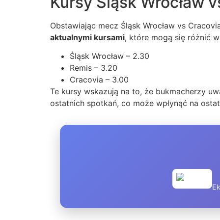
Kursy Śląsk Wrocław v
Obstawiając mecz Śląsk Wrocław vs Cracovia,
aktualnymi kursami
, które mogą się różnić w
Śląsk Wrocław – 2.30
Remis – 3.20
Cracovia – 3.00
Te kursy wskazują na to, że bukmacherzy uw
ostatnich spotkań, co może wpłynąć na osta
Ek