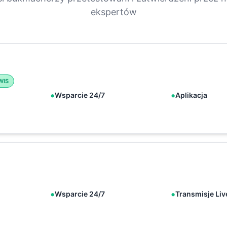
ekspertów
WIS
Wsparcie 24/7
Aplikacja
Wsparcie 24/7
Transmisje Liv