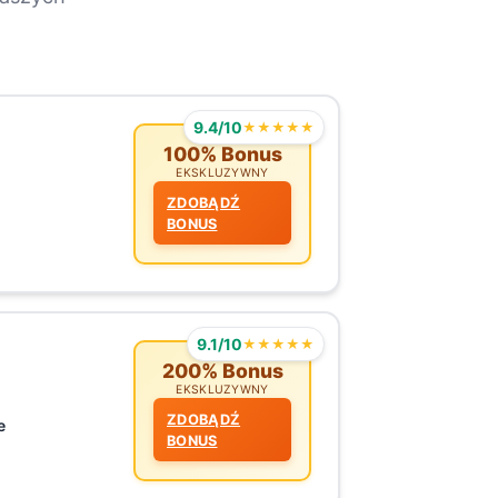
9.4/10
★★★★★
100% Bonus
EKSKLUZYWNY
ZDOBĄDŹ
BONUS
9.1/10
★★★★★
200% Bonus
EKSKLUZYWNY
ZDOBĄDŹ
e
BONUS