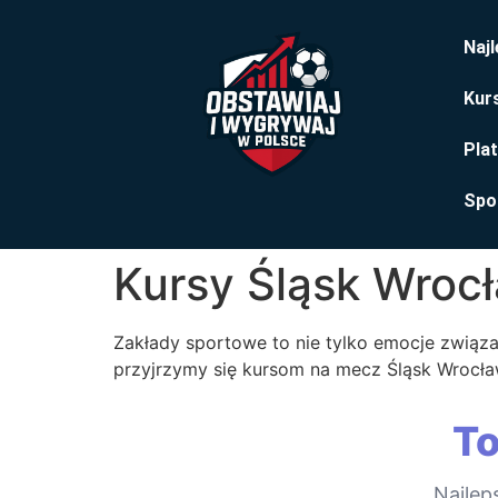
Naj
Kurs
Pla
Spo
Kursy Śląsk Wroc
Zakłady sportowe to nie tylko emocje związan
przyjrzymy się kursom na mecz Śląsk Wrocław
To
Najlep