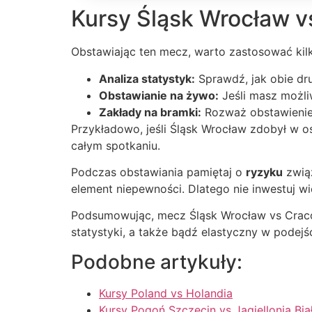
Kursy Śląsk Wrocław vs
Obstawiając ten mecz, warto zastosować ki
Analiza statystyk:
Sprawdź, jak obie dru
Obstawianie na żywo:
Jeśli masz możliw
Zakłady na bramki:
Rozważ obstawienie,
Przykładowo, jeśli Śląsk Wrocław zdobył w 
całym spotkaniu.
Podczas obstawiania pamiętaj o
ryzyku
związ
element niepewności. Dlatego nie inwestuj więc
Podsumowując, mecz Śląsk Wrocław vs Cracovi
statystyki, a także bądź elastyczny w podej
Podobne artykuły:
Kursy Poland vs Holandia
Kursy Pogoń Szczecin vs Jagiellonia Bia