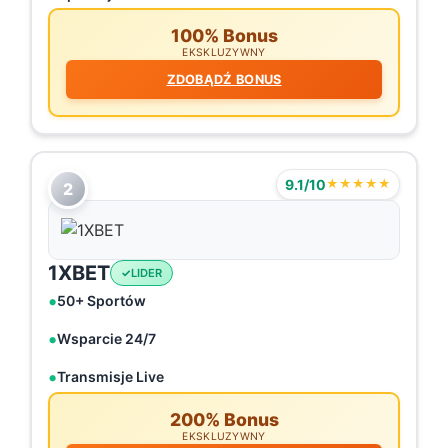
100% Bonus
EKSKLUZYWNY
ZDOBĄDŹ BONUS
9.1/10
★★★★★
2
1XBET
LIDER
50+ Sportów
Wsparcie 24/7
Transmisje Live
200% Bonus
EKSKLUZYWNY