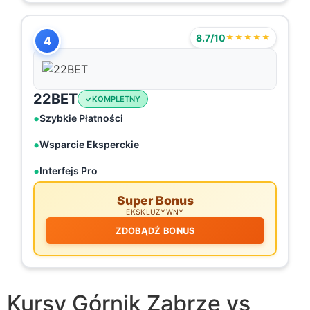
8.7/10
★★★★★
4
22BET
KOMPLETNY
Szybkie Płatności
Wsparcie Eksperckie
Interfejs Pro
Super Bonus
EKSKLUZYWNY
ZDOBĄDŹ BONUS
Kursy Górnik Zabrze vs