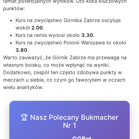
temat potencjalnych wyników. Oto kilka kluczowych
punktów:
Kurs na zwycięstwo Górnika Zabrze oscyluje
wokół
2.00
.
Kurs na remis wynosi około
3.30
.
Kurs na zwycięstwo Polonii Warszawa to około
3.80
.
Warto zauważyć, że Górnik Zabrze ma przewagę na
własnym boisku, co może wpłynąć na wyniki.
Dodatkowo, zespół ten często zdobywa punkty w
meczach u siebie, co czyni go faworytem w oczach
wielu analityków.
🏆 Nasz Polecany Bukmacher
Nr 1
GGBet