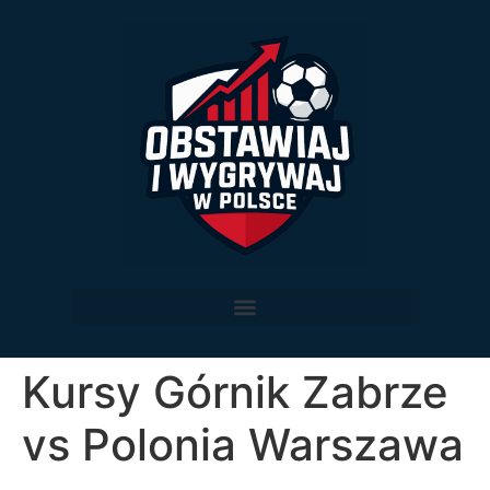
Kursy Górnik Zabrze
vs Polonia Warszawa