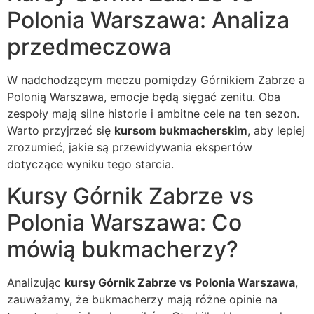
Polonia Warszawa: Analiza
przedmeczowa
W nadchodzącym meczu pomiędzy Górnikiem Zabrze a
Polonią Warszawa, emocje będą sięgać zenitu. Oba
zespoły mają silne historie i ambitne cele na ten sezon.
Warto przyjrzeć się
kursom bukmacherskim
, aby lepiej
zrozumieć, jakie są przewidywania ekspertów
dotyczące wyniku tego starcia.
Kursy Górnik Zabrze vs
Polonia Warszawa: Co
mówią bukmacherzy?
Analizując
kursy Górnik Zabrze vs Polonia Warszawa
,
zauważamy, że bukmacherzy mają różne opinie na