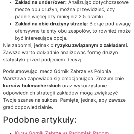
Zakład na under/over:
Analizując dotychczasowe
mecze obu drużyn, można przewidzieć, czy
padnie więcej czy mniej niż 2.5 bramki.
Zakład na obie drużyny strzelą:
Biorąc pod uwagę
ofensywne talenty obu zespołów, to również może
być interesująca opcja.
Nie zapomnij jednak o
ryzyku związanym z zakładami
.
Zawsze warto dokładnie analizować formę drużyn i
statystyki przed podjęciem decyzji.
Podsumowując, mecz Górnik Zabrze vs Polonia
Warszawa zapowiada się emocjonująco. Zrozumienie
kursów bukmacherskich
oraz wykorzystanie
odpowiednich strategii zakładów mogą zwiększyć
Twoje szanse na sukces. Pamiętaj jednak, aby zawsze
grać odpowiedzialnie.
Podobne artykuły:
Kursy Górnik Zabrze vs Radomiak Radom