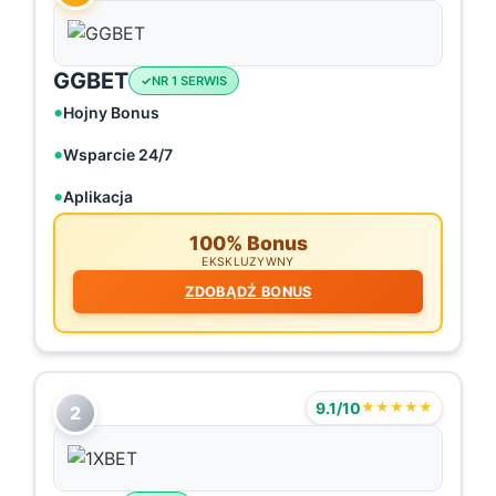
GGBET
NR 1 SERWIS
Hojny Bonus
Wsparcie 24/7
Aplikacja
100% Bonus
EKSKLUZYWNY
ZDOBĄDŹ BONUS
9.1/10
★★★★★
2