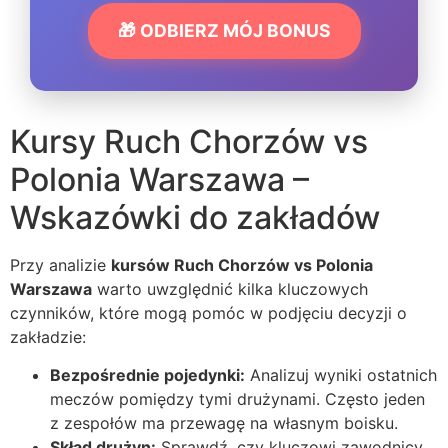
🎁 ODBIERZ MÓJ BONUS
Kursy Ruch Chorzów vs
Polonia Warszawa –
Wskazówki do zakładów
Przy analizie
kursów Ruch Chorzów vs Polonia
Warszawa
warto uwzględnić kilka kluczowych
czynników, które mogą pomóc w podjęciu decyzji o
zakładzie:
Bezpośrednie pojedynki:
Analizuj wyniki ostatnich
meczów pomiędzy tymi drużynami. Często jeden
z zespołów ma przewagę na własnym boisku.
Skład drużyn:
Sprawdź, czy kluczowi zawodnicy