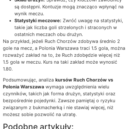
są dostępni. Kontuzje mogą znacząco wpłynąć na
wynik meczu.
Statystyki meczowe:
Zwróć uwagę na statystyki,
takie jak liczba goli strzelonych i straconych w
ostatnich meczach obu drużyn.
Na przykład, jeżeli Ruch Chorzów zdobywa średnio 2
gole na mecz, a Polonia Warszawa traci 1.5 gola, można
rozważyć zakład na to, że Ruch zdobędzie więcej niż
1.5 gola w meczu. Kurs na taki zakład może wynosić
1.80.
Podsumowując, analiza
kursów Ruch Chorzów vs
Polonia Warszawa
wymaga uwzględnienia wielu
czynników, takich jak forma drużyn, statystyki oraz
bezpośrednie pojedynki. Zawsze pamiętaj o ryzyku
związanym z bukmacherką i nie stawiaj więcej, niż
możesz sobie pozwolić na utratę.
Podobne artykuły: