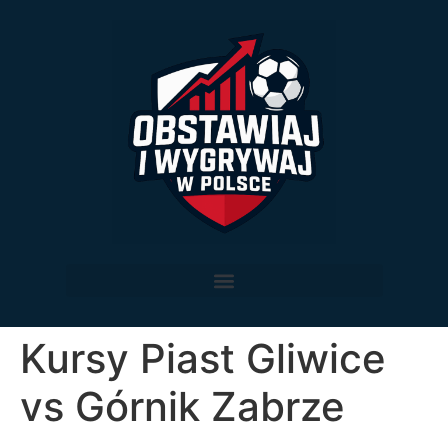
Kursy Piast Gliwice
vs Górnik Zabrze