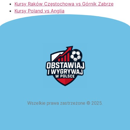
Kursy Raków Częstochowa vs Górnik Zabrze
Kursy Poland vs Anglia
Wszelkie prawa zastrzeżone
©
2025.