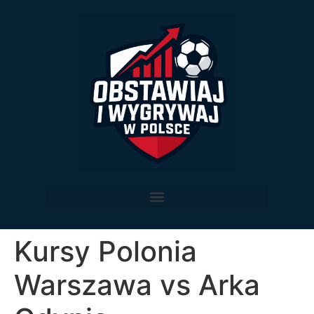
Kursy Polonia
Warszawa vs Arka