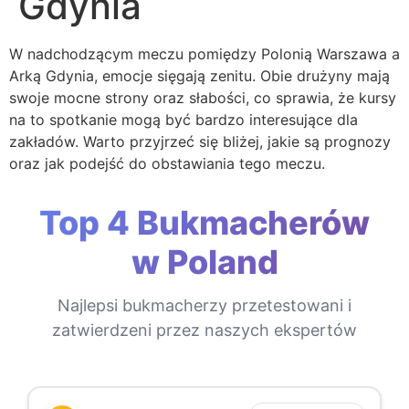
Gdynia
W nadchodzącym meczu pomiędzy Polonią Warszawa a
Arką Gdynia, emocje sięgają zenitu. Obie drużyny mają
swoje mocne strony oraz słabości, co sprawia, że kursy
na to spotkanie mogą być bardzo interesujące dla
zakładów. Warto przyjrzeć się bliżej, jakie są prognozy
oraz jak podejść do obstawiania tego meczu.
Top 4 Bukmacherów
w Poland
Najlepsi bukmacherzy przetestowani i
zatwierdzeni przez naszych ekspertów