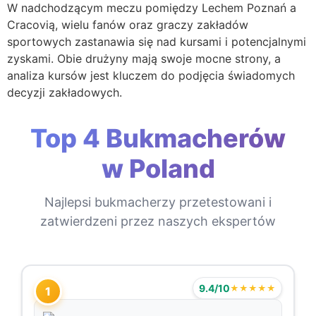
W nadchodzącym meczu pomiędzy Lechem Poznań a
Cracovią, wielu fanów oraz graczy zakładów
sportowych zastanawia się nad kursami i potencjalnymi
zyskami. Obie drużyny mają swoje mocne strony, a
analiza kursów jest kluczem do podjęcia świadomych
decyzji zakładowych.
Top 4 Bukmacherów
w Poland
Najlepsi bukmacherzy przetestowani i
zatwierdzeni przez naszych ekspertów
9.4/10
★★★★★
1