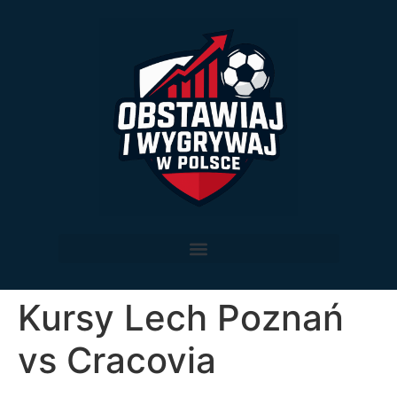
Kursy Lech Poznań
vs Cracovia