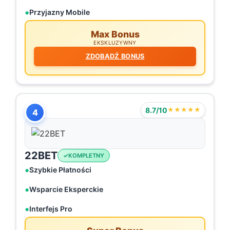
Przyjazny Mobile
Max Bonus
EKSKLUZYWNY
ZDOBĄDŹ BONUS
8.7/10
★★★★★
4
22BET
KOMPLETNY
Szybkie Płatności
Wsparcie Eksperckie
Interfejs Pro