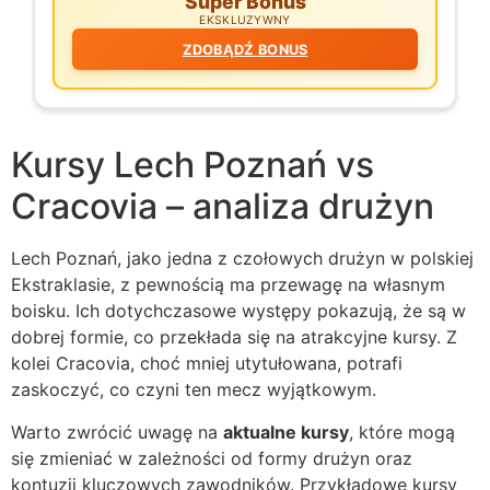
Super Bonus
EKSKLUZYWNY
ZDOBĄDŹ BONUS
Kursy Lech Poznań vs
Cracovia – analiza drużyn
Lech Poznań, jako jedna z czołowych drużyn w polskiej
Ekstraklasie, z pewnością ma przewagę na własnym
boisku. Ich dotychczasowe występy pokazują, że są w
dobrej formie, co przekłada się na atrakcyjne kursy. Z
kolei Cracovia, choć mniej utytułowana, potrafi
zaskoczyć, co czyni ten mecz wyjątkowym.
Warto zwrócić uwagę na
aktualne kursy
, które mogą
się zmieniać w zależności od formy drużyn oraz
kontuzji kluczowych zawodników. Przykładowe kursy