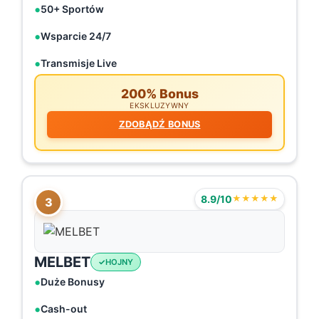
50+ Sportów
Wsparcie 24/7
Transmisje Live
200% Bonus
EKSKLUZYWNY
ZDOBĄDŹ BONUS
8.9/10
★★★★★
3
MELBET
HOJNY
Duże Bonusy
Cash-out