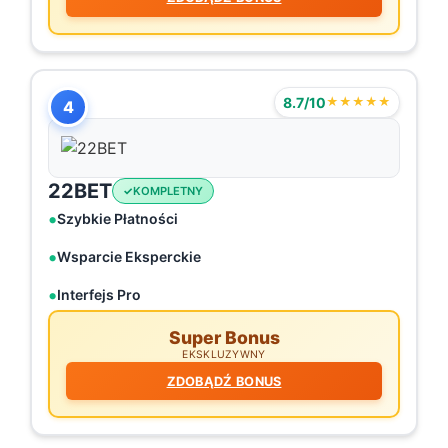
8.7/10
★★★★★
4
22BET
KOMPLETNY
Szybkie Płatności
Wsparcie Eksperckie
Interfejs Pro
Super Bonus
EKSKLUZYWNY
ZDOBĄDŹ BONUS