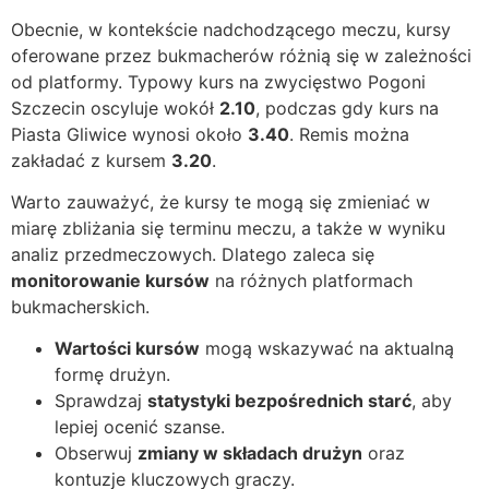
Obecnie, w kontekście nadchodzącego meczu, kursy
oferowane przez bukmacherów różnią się w zależności
od platformy. Typowy kurs na zwycięstwo Pogoni
Szczecin oscyluje wokół
2.10
, podczas gdy kurs na
Piasta Gliwice wynosi około
3.40
. Remis można
zakładać z kursem
3.20
.
Warto zauważyć, że kursy te mogą się zmieniać w
miarę zbliżania się terminu meczu, a także w wyniku
analiz przedmeczowych. Dlatego zaleca się
monitorowanie kursów
na różnych platformach
bukmacherskich.
Wartości kursów
mogą wskazywać na aktualną
formę drużyn.
Sprawdzaj
statystyki bezpośrednich starć
, aby
lepiej ocenić szanse.
Obserwuj
zmiany w składach drużyn
oraz
kontuzje kluczowych graczy.