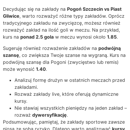
Decydując się na zakłady na
Pogoń Szczecin vs Piast
Gliwice
, warto rozważyć różne typy zakładów. Oprócz
tradycyjnego zakładu na zwycięzcę, możesz również
rozważyć zakład na ilość goli w meczu. Na przykład,
kurs na
ponad 2.5 gola
w meczu wynosi około
1.85
.
Sugeruję również rozważenie zakładów na
podwójną
szansę
, co zwiększa Twoje szanse na wygraną. Kurs na
podwójną szansę dla Pogoni (zwycięstwo lub remis)
może wynosić
1.40
.
Analizuj formę drużyn w ostatnich meczach przed
zakładami.
Rozważ zakłady live, które oferują dynamiczne
kursy.
Nie stawiaj wszystkich pieniędzy na jeden zakład –
rozważ
dywersyfikację
.
Podsumowując, pamiętaj, że zakłady sportowe zawsze
niosą ze sobą ryzyko. Dlatego warto analizować
kursy