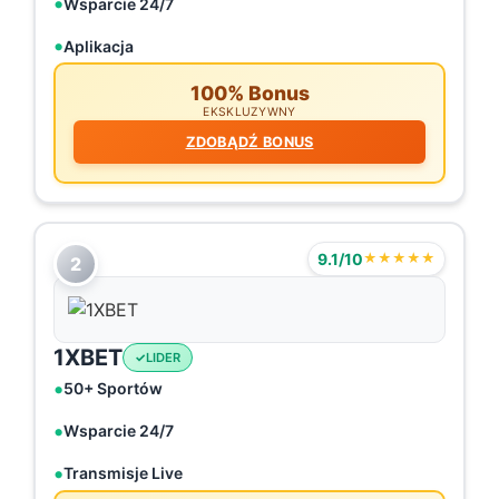
Wsparcie 24/7
Aplikacja
100% Bonus
EKSKLUZYWNY
ZDOBĄDŹ BONUS
9.1/10
★★★★★
2
1XBET
LIDER
50+ Sportów
Wsparcie 24/7
Transmisje Live