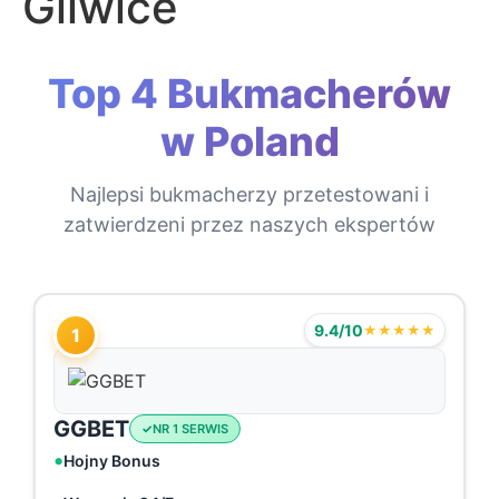
Gliwice
Top 4 Bukmacherów
w Poland
Najlepsi bukmacherzy przetestowani i
zatwierdzeni przez naszych ekspertów
9.4/10
★★★★★
1
GGBET
NR 1 SERWIS
Hojny Bonus