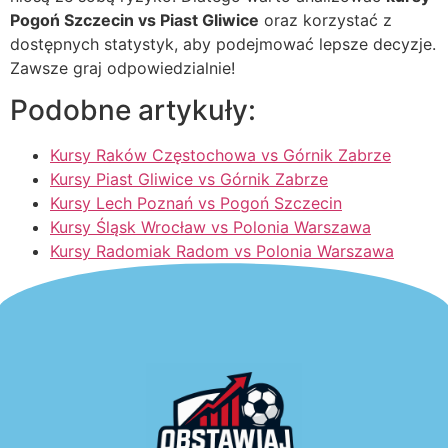
Pogoń Szczecin vs Piast Gliwice
oraz korzystać z
dostępnych statystyk, aby podejmować lepsze decyzje.
Zawsze graj odpowiedzialnie!
Podobne artykuły:
Kursy Raków Częstochowa vs Górnik Zabrze
Kursy Piast Gliwice vs Górnik Zabrze
Kursy Lech Poznań vs Pogoń Szczecin
Kursy Śląsk Wrocław vs Polonia Warszawa
Kursy Radomiak Radom vs Polonia Warszawa