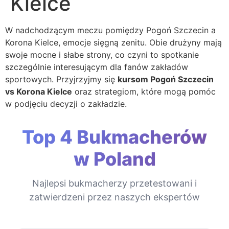
Kielce
W nadchodzącym meczu pomiędzy Pogoń Szczecin a
Korona Kielce, emocje sięgną zenitu. Obie drużyny mają
swoje mocne i słabe strony, co czyni to spotkanie
szczególnie interesującym dla fanów zakładów
sportowych. Przyjrzyjmy się
kursom Pogoń Szczecin
vs Korona Kielce
oraz strategiom, które mogą pomóc
w podjęciu decyzji o zakładzie.
Top 4 Bukmacherów
w Poland
Najlepsi bukmacherzy przetestowani i
zatwierdzeni przez naszych ekspertów