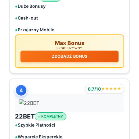
Duże Bonusy
Cash-out
Przyjazny Mobile
Max Bonus
EKSKLUZYWNY
ZDOBĄDŹ BONUS
8.7/10
★★★★★
4
22BET
KOMPLETNY
Szybkie Płatności
Wsparcie Eksperckie