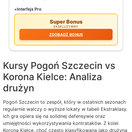
Interfejs Pro
Super Bonus
EKSKLUZYWNY
ZDOBĄDŹ BONUS
Kursy Pogoń Szczecin vs
Korona Kielce: Analiza
drużyn
Pogoń Szczecin to zespół, który w ostatnich sezonach
regularnie walczy o wyższe lokaty w tabeli Ekstraklasy.
Ich gra opiera się na solidnej defensywie oraz
umiejętności wykorzystywania kontrataków. Z kolei
Korona Kielce, choć często klasyfikowana jako drużyna