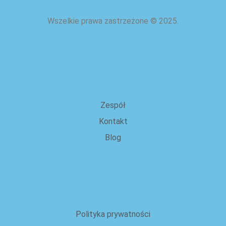
Wszelkie prawa zastrzeżone
©
2025.
o nas
Zespół
Kontakt
Blog
Prawne
Polityka prywatności