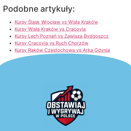
Podobne artykuły:
Kursy Śląsk Wrocław vs Wisła Kraków
Kursy Wisła Kraków vs Cracovia
Kursy Lech Poznań vs Zawisza Bydgoszcz
Kursy Cracovia vs Ruch Chorzów
Kursy Raków Częstochowa vs Arka Gdynia