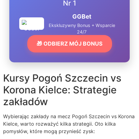
Nr 1
GGBet
Ekskluzywny Bonus + Wsparcie
24/7
🎁 ODBIERZ MÓJ BONUS
Kursy Pogoń Szczecin vs
Korona Kielce: Strategie
zakładów
Wybierając zakłady na mecz Pogoń Szczecin vs Korona
Kielce, warto rozważyć kilka strategii. Oto kilka
pomysłów, które mogą przynieść zysk: