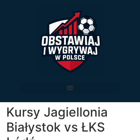
Kursy Jagiellonia
Białystok vs ŁKS