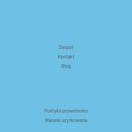
o nas
Zespół
Kontakt
Blog
Prawne
Polityka prywatności
Warunki użytkowania