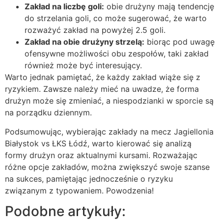
Zakład na liczbę goli:
obie drużyny mają tendencję
do strzelania goli, co może sugerować, że warto
rozważyć zakład na powyżej 2.5 goli.
Zakład na obie drużyny strzelą:
biorąc pod uwagę
ofensywne możliwości obu zespołów, taki zakład
również może być interesujący.
Warto jednak pamiętać, że każdy zakład wiąże się z
ryzykiem. Zawsze należy mieć na uwadze, że forma
drużyn może się zmieniać, a niespodzianki w sporcie są
na porządku dziennym.
Podsumowując, wybierając zakłady na mecz Jagiellonia
Białystok vs ŁKS Łódź, warto kierować się analizą
formy drużyn oraz aktualnymi kursami. Rozważając
różne opcje zakładów, można zwiększyć swoje szanse
na sukces, pamiętając jednocześnie o ryzyku
związanym z typowaniem. Powodzenia!
Podobne artykuły: