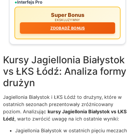
Interfejs Pro
Super Bonus
EKSKLUZYWNY
ZDOBĄDŹ BONUS
Kursy Jagiellonia Białystok
vs ŁKS Łódź: Analiza formy
drużyn
Jagiellonia Białystok i ŁKS Łódź to drużyny, które w
ostatnich sezonach prezentowały zróżnicowany
poziom. Analizując
kursy Jagiellonia Białystok vs ŁKS
Łódź
, warto zwrócić uwagę na ich ostatnie wyniki:
Jagiellonia Białystok w ostatnich pięciu meczach