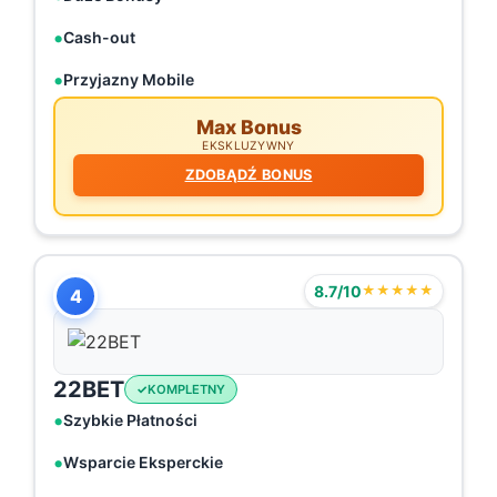
Cash-out
Przyjazny Mobile
Max Bonus
EKSKLUZYWNY
ZDOBĄDŹ BONUS
8.7/10
★★★★★
4
22BET
KOMPLETNY
Szybkie Płatności
Wsparcie Eksperckie