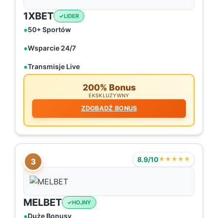
1XBET
LIDER
50+ Sportów
Wsparcie 24/7
Transmisje Live
200% Bonus
EKSKLUZYWNY
ZDOBĄDŹ BONUS
8.9/10
★★★★★
3
MELBET
HOJNY
Duże Bonusy