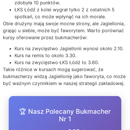
zdobyła 10 punktów.
ŁKS Łódź z kolei wygrał tylko 2 z ostatnich 5
spotkań, co może wpłynąć na ich morale.
Obie drużyny mają swoje mocne strony, ale Jagiellonia,
grając u siebie, może być faworytem. Warto porównać
kursy oferowane przez bukmacherów:
Kurs na zwycięstwo Jagiellonii wynosi około 2.10.
Kurs na remis to około 3.30.
Kurs na zwycięstwo ŁKS Łódź to 3.60.
Takie różnice w kursach mogą sugerować, że
bukmacherzy widzą Jagiellonię jako faworyta, co może
być ważnym czynnikiem w naszej strategii zakładowej.
🏆 Nasz Polecany Bukmacher
Nr 1