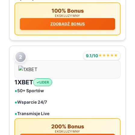
100% Bonus
EKSKLUZYWNY
ZDOBĄDŹ BONUS
9.1/10
★★★★★
2
1XBET
LIDER
50+ Sportów
Wsparcie 24/7
Transmisje Live
200% Bonus
EKSKLUZYWNY