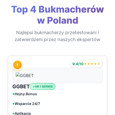
Top 4 Bukmacherów
w Poland
Najlepsi bukmacherzy przetestowani i
zatwierdzeni przez naszych ekspertów
9.4/10
★★★★★
1
GGBET
NR 1 SERWIS
Hojny Bonus
Wsparcie 24/7
Aplikacja