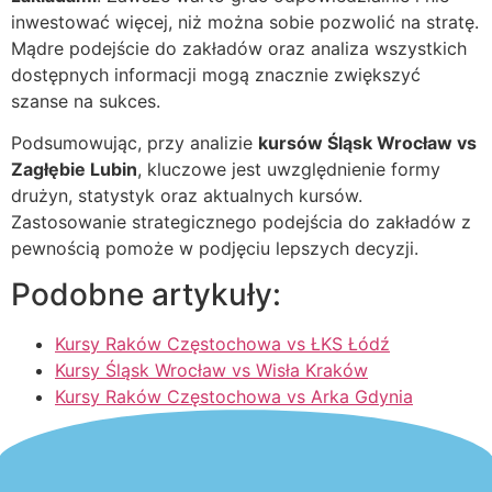
inwestować więcej, niż można sobie pozwolić na stratę.
Mądre podejście do zakładów oraz analiza wszystkich
dostępnych informacji mogą znacznie zwiększyć
szanse na sukces.
Podsumowując, przy analizie
kursów Śląsk Wrocław vs
Zagłębie Lubin
, kluczowe jest uwzględnienie formy
drużyn, statystyk oraz aktualnych kursów.
Zastosowanie strategicznego podejścia do zakładów z
pewnością pomoże w podjęciu lepszych decyzji.
Podobne artykuły:
Kursy Raków Częstochowa vs ŁKS Łódź
Kursy Śląsk Wrocław vs Wisła Kraków
Kursy Raków Częstochowa vs Arka Gdynia