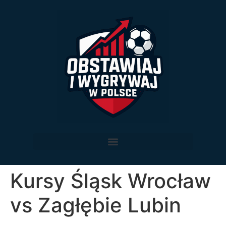
Kursy Śląsk Wrocław
vs Zagłębie Lubin