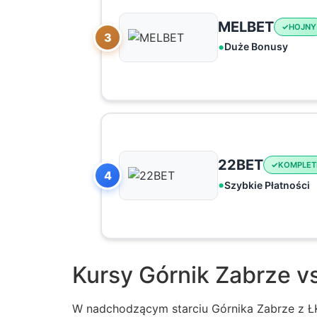
MELBET
HOJNY
3
Duże Bonusy
22BET
KOMPLET
4
Szybkie Płatności
Kursy Górnik Zabrze v
W nadchodzącym starciu Górnika Zabrze z ŁK