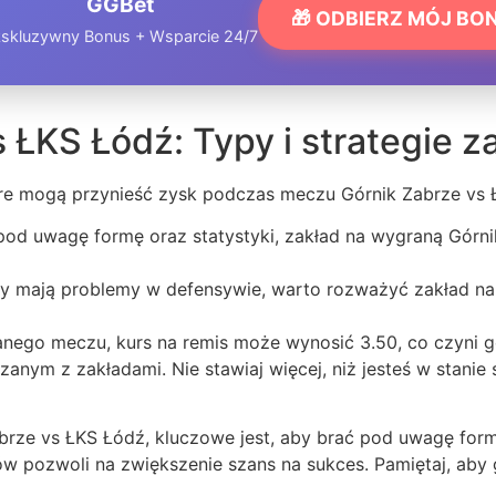
GGBet
🎁 ODBIERZ MÓJ BO
skluzywny Bonus + Wsparcie 24/7
 ŁKS Łódź: Typy i strategie 
tóre mogą przynieść zysk podczas meczu Górnik Zabrze vs 
pod uwagę formę oraz statystyki, zakład na wygraną Górn
ny mają problemy w defensywie, warto rozważyć zakład na
go meczu, kurs na remis może wynosić 3.50, co czyni go
ym z zakładami. Nie stawiaj więcej, niż jesteś w stanie str
rze vs ŁKS Łódź, kluczowe jest, aby brać pod uwagę formę
w pozwoli na zwiększenie szans na sukces. Pamiętaj, aby 