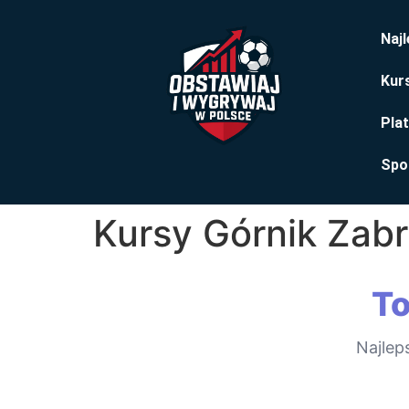
Naj
Kurs
Pla
Spo
Kursy Górnik Zab
To
Najlep