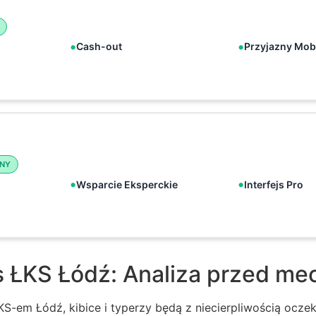
Cash-out
Przyjazny Mob
NY
Wsparcie Eksperckie
Interfejs Pro
s ŁKS Łódź: Analiza przed m
S-em Łódź, kibice i typerzy będą z niecierpliwością ocze