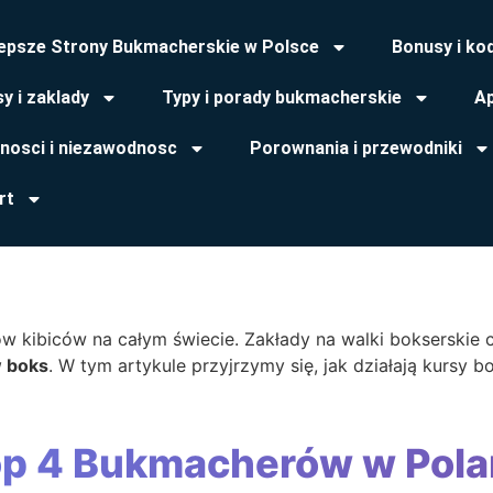
lepsze Strony Bukmacherskie w Polsce
Bonusy i ko
y i zaklady
Typy i porady bukmacherskie
Ap
tnosci i niezawodnosc
Porownania i przewodniki
rt
w kibiców na całym świecie. Zakłady na walki bokserskie c
 boks
. W tym artykule przyjrzymy się, jak działają kursy 
p 4 Bukmacherów w Pol