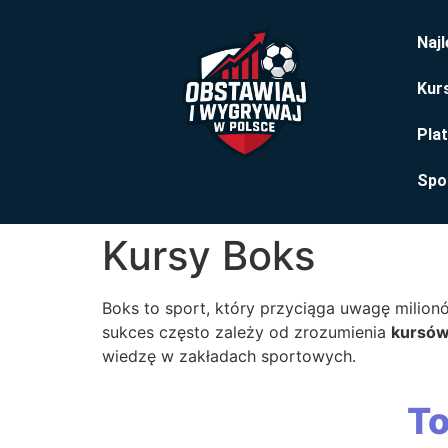
Naj
Kurs
Pla
Spo
Kursy Boks
Boks to sport, który przyciąga uwagę milionó
sukces często zależy od zrozumienia
kursów
wiedzę w zakładach sportowych.
To