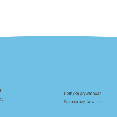
nas
Prawne
ł
Polityka prywatności
kt
Warunki użytkowania