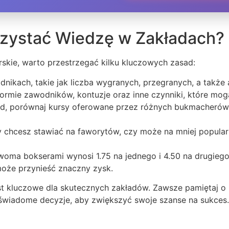
rzystać Wiedzę w Zakładach?
skie, warto przestrzegać kilku kluczowych zasad:
nikach, takie jak liczba wygranych, przegranych, a także an
rmie zawodników, kontuzje oraz inne czynniki, które mog
d, porównaj kursy oferowane przez różnych bukmacherów.
 chcesz stawiać na faworytów, czy może na mniej popular
dwoma bokserami wynosi 1.75 na jednego i 4.50 na drugieg
oże przynieść znaczny zysk.
t kluczowe dla skutecznych zakładów. Zawsze pamiętaj o ry
j świadome decyzje, aby zwiększyć swoje szanse na sukces.