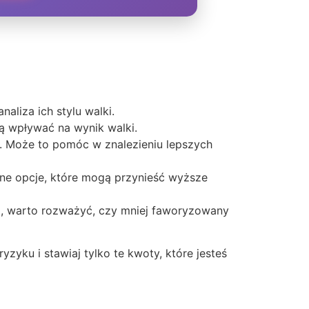
aliza ich stylu walki.
ą wpływać na wynik walki.
 Może to pomóc w znalezieniu lepszych
ne opcje, które mogą przynieść wyższe
o, warto rozważyć, czy mniej faworyzowany
zyku i stawiaj tylko te kwoty, które jesteś