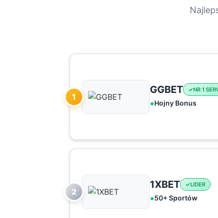
Najlep
GGBET
NR 1 SER
1
Hojny Bonus
1XBET
LIDER
2
50+ Sportów