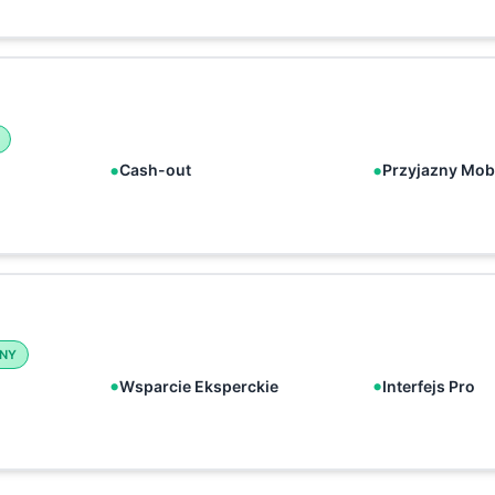
Cash-out
Przyjazny Mob
NY
Wsparcie Eksperckie
Interfejs Pro