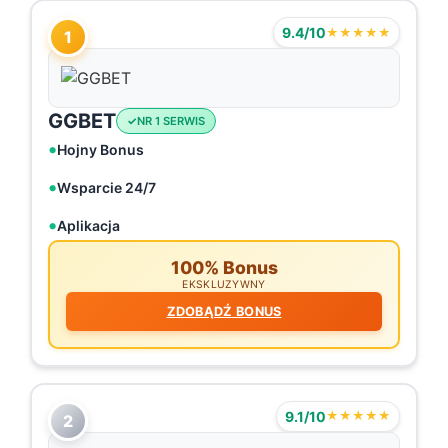
9.4/10
★★★★★
1
GGBET
NR 1 SERWIS
Hojny Bonus
Wsparcie 24/7
Aplikacja
100% Bonus
EKSKLUZYWNY
ZDOBĄDŹ BONUS
9.1/10
★★★★★
2