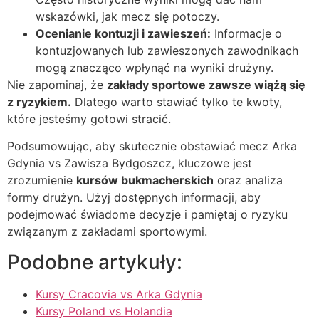
wskazówki, jak mecz się potoczy.
Ocenianie kontuzji i zawieszeń:
Informacje o
kontuzjowanych lub zawieszonych zawodnikach
mogą znacząco wpłynąć na wyniki drużyny.
Nie zapominaj, że
zakłady sportowe zawsze wiążą się
z ryzykiem.
Dlatego warto stawiać tylko te kwoty,
które jesteśmy gotowi stracić.
Podsumowując, aby skutecznie obstawiać mecz Arka
Gdynia vs Zawisza Bydgoszcz, kluczowe jest
zrozumienie
kursów bukmacherskich
oraz analiza
formy drużyn. Użyj dostępnych informacji, aby
podejmować świadome decyzje i pamiętaj o ryzyku
związanym z zakładami sportowymi.
Podobne artykuły:
Kursy Cracovia vs Arka Gdynia
Kursy Poland vs Holandia