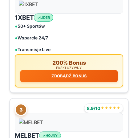
1XBET
LIDER
50+ Sportów
Wsparcie 24/7
Transmisje Live
200% Bonus
EKSKLUZYWNY
ZDOBĄDŹ BONUS
8.9/10
★★★★★
3
MELBET
HOJNY