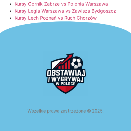
Kursy Górnik Zabrze vs Polonia Warszawa
Kursy Legia Warszawa vs Zawisza Bydgoszcz
Kursy Lech Poznań vs Ruch Chorzów
Wszelkie prawa zastrzeżone
©
2025.