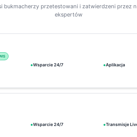
si bukmacherzy przetestowani i zatwierdzeni przez 
ekspertów
WIS
Wsparcie 24/7
Aplikacja
Wsparcie 24/7
Transmisje Liv