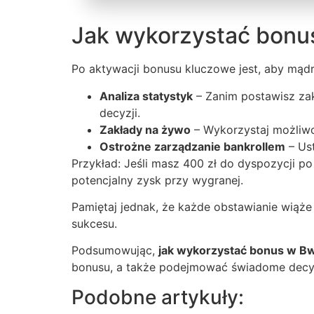
Jak wykorzystać bonus
Po aktywacji bonusu kluczowe jest, aby mądr
Analiza statystyk
– Zanim postawisz za
decyzji.
Zakłady na żywo
– Wykorzystaj możliwoś
Ostrożne zarządzanie bankrollem
– Ust
Przykład: Jeśli masz 400 zł do dyspozycji p
potencjalny zysk przy wygranej.
Pamiętaj jednak, że każde obstawianie wiąże
sukcesu.
Podsumowując,
jak wykorzystać bonus w B
bonusu, a także podejmować świadome decyzj
Podobne artykuły: