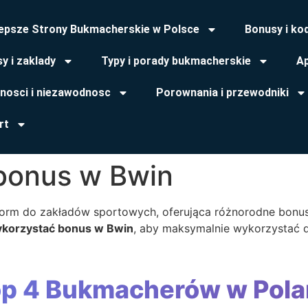
lepsze Strony Bukmacherskie w Polsce
Bonusy i ko
y i zaklady
Typy i porady bukmacherskie
Ap
tnosci i niezawodnosc
Porownania i przewodniki
rt
bonus w Bwin
atform do zakładów sportowych, oferująca różnorodne bon
ykorzystać bonus w Bwin
, aby maksymalnie wykorzystać d
p 4 Bukmacherów w Pol