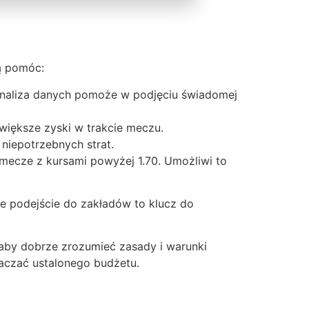
gą pomóc:
Analiza danych pomoże w podjęciu świadomej
większe zyski w trakcie meczu.
 niepotrzebnych strat.
 mecze z kursami powyżej 1.70. Umożliwi to
ne podejście do zakładów to klucz do
, aby dobrze zrozumieć zasady i warunki
aczać ustalonego budżetu.