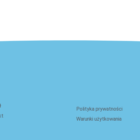
nas
Prawne
ł
Polityka prywatności
kt
Warunki użytkowania