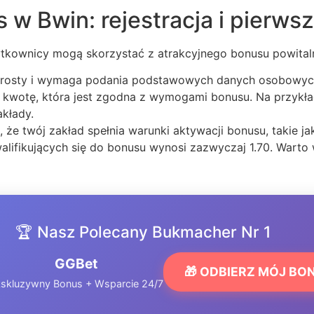
w Bwin: rejestracja i pierws
tkownicy mogą skorzystać z atrakcyjnego bonusu powitalne
st prosty i wymaga podania podstawowych danych osobowyc
kwotę, która jest zgodna z wymogami bonusu. Na przykła
kłady.
, że twój zakład spełnia warunki aktywacji bonusu, takie ja
lifikujących się do bonusu wynosi zazwyczaj 1.70. Warto
🏆 Nasz Polecany Bukmacher Nr 1
GGBet
🎁 ODBIERZ MÓJ BO
skluzywny Bonus + Wsparcie 24/7