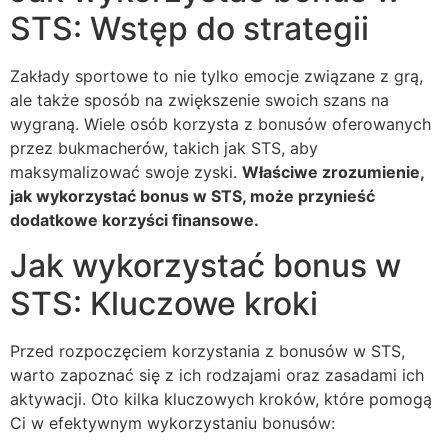
STS: Wstęp do strategii
Zakłady sportowe to nie tylko emocje związane z grą,
ale także sposób na zwiększenie swoich szans na
wygraną. Wiele osób korzysta z bonusów oferowanych
przez bukmacherów, takich jak STS, aby
maksymalizować swoje zyski.
Właściwe zrozumienie,
jak wykorzystać bonus w STS, może przynieść
dodatkowe korzyści finansowe.
Jak wykorzystać bonus w
STS: Kluczowe kroki
Przed rozpoczęciem korzystania z bonusów w STS,
warto zapoznać się z ich rodzajami oraz zasadami ich
aktywacji. Oto kilka kluczowych kroków, które pomogą
Ci w efektywnym wykorzystaniu bonusów: