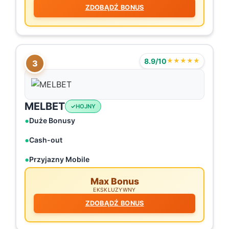
ZDOBĄDŹ BONUS
8.9/10
★★★★★
3
MELBET
HOJNY
Duże Bonusy
Cash-out
Przyjazny Mobile
Max Bonus
EKSKLUZYWNY
ZDOBĄDŹ BONUS