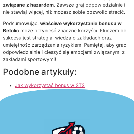
związane z hazardem
. Zawsze graj odpowiedzialnie i
nie stawiaj więcej, niż możesz sobie pozwolić stracić.
Podsumowując,
właściwe wykorzystanie bonusu w
Betclic
może przynieść znaczne korzyści. Kluczem do
sukcesu jest strategia, wiedza o zakładach oraz
umiejętność zarządzania ryzykiem. Pamiętaj, aby grać
odpowiedzialnie i cieszyć się emocjami związanymi z
zakładami sportowymi!
Podobne artykuły:
Jak wykorzystać bonus w STS