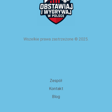
Wszelkie prawa zastrzeżone
©
2025.
o nas
Zespół
Kontakt
Blog