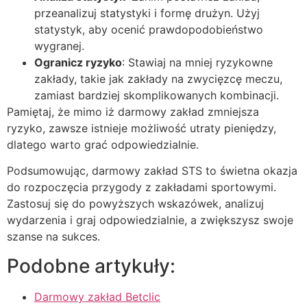
przeanalizuj statystyki i formę drużyn. Użyj
statystyk, aby ocenić prawdopodobieństwo
wygranej.
Ogranicz ryzyko
: Stawiaj na mniej ryzykowne
zakłady, takie jak zakłady na zwycięzcę meczu,
zamiast bardziej skomplikowanych kombinacji.
Pamiętaj, że mimo iż darmowy zakład zmniejsza
ryzyko, zawsze istnieje możliwość utraty pieniędzy,
dlatego warto grać odpowiedzialnie.
Podsumowując, darmowy zakład STS to świetna okazja
do rozpoczęcia przygody z zakładami sportowymi.
Zastosuj się do powyższych wskazówek, analizuj
wydarzenia i graj odpowiedzialnie, a zwiększysz swoje
szanse na sukces.
Podobne artykuły:
Darmowy zakład Betclic