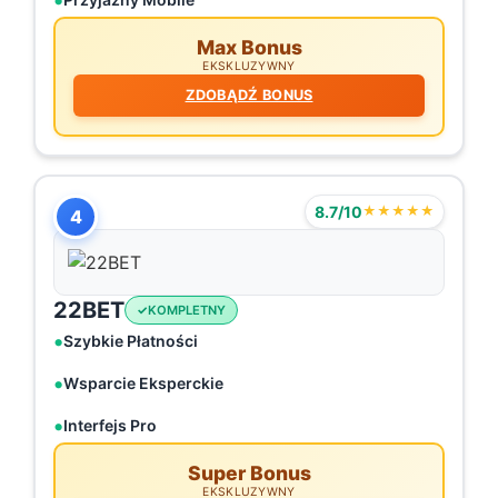
Max Bonus
EKSKLUZYWNY
ZDOBĄDŹ BONUS
8.7/10
★★★★★
4
22BET
KOMPLETNY
Szybkie Płatności
Wsparcie Eksperckie
Interfejs Pro
Super Bonus
EKSKLUZYWNY