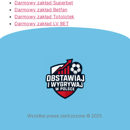
Darmowy zakład Superbet
Darmowy zakład Betfan
Darmowy zakład Totolotek
Darmowy zakład LV BET
Wszelkie prawa zastrzeżone
©
2025.