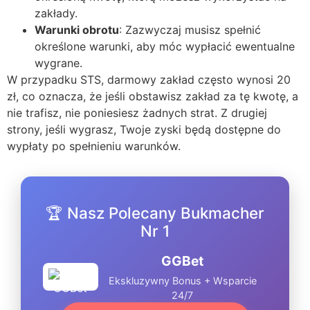
zakłady.
Warunki obrotu
: Zazwyczaj musisz spełnić
określone warunki, aby móc wypłacić ewentualne
wygrane.
W przypadku STS, darmowy zakład często wynosi 20
zł, co oznacza, że jeśli obstawisz zakład za tę kwotę, a
nie trafisz, nie poniesiesz żadnych strat. Z drugiej
strony, jeśli wygrasz, Twoje zyski będą dostępne do
wypłaty po spełnieniu warunków.
🏆 Nasz Polecany Bukmacher
Nr 1
GGBet
Ekskluzywny Bonus + Wsparcie
24/7