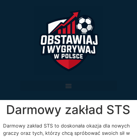
Darmowy zakład STS
Darmowy zakład STS to doskonała okazja dla nowych
graczy oraz tych, którzy chcą spróbować swoich sił w