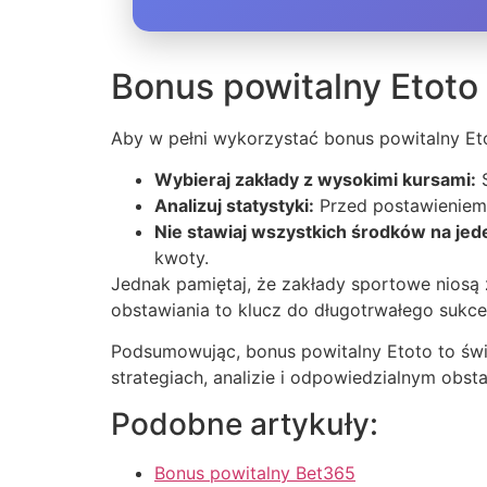
Bonus powitalny Etoto
Aby w pełni wykorzystać bonus powitalny Eto
Wybieraj zakłady z wysokimi kursami:
S
Analizuj statystyki:
Przed postawieniem 
Nie stawiaj wszystkich środków na jed
kwoty.
Jednak pamiętaj, że zakłady sportowe niosą
obstawiania to klucz do długotrwałego sukce
Podsumowując, bonus powitalny Etoto to świ
strategiach, analizie i odpowiedzialnym obs
Podobne artykuły:
Bonus powitalny Bet365