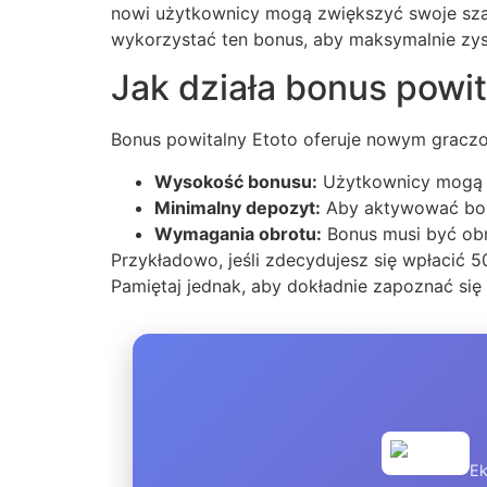
nowi użytkownicy mogą zwiększyć swoje szan
wykorzystać ten bonus, aby maksymalnie zy
Jak działa bonus powit
Bonus powitalny Etoto oferuje nowym graczo
Wysokość bonusu:
Użytkownicy mogą o
Minimalny depozyt:
Aby aktywować bonu
Wymagania obrotu:
Bonus musi być obr
Przykładowo, jeśli zdecydujesz się wpłacić 
Pamiętaj jednak, aby dokładnie zapoznać się
Ek