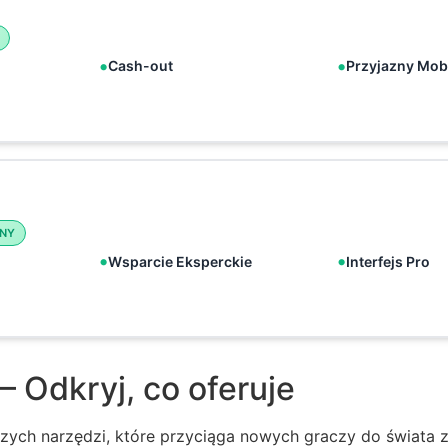
Cash-out
Przyjazny Mob
NY
Wsparcie Eksperckie
Interfejs Pro
– Odkryj, co oferuje
jszych narzędzi, które przyciąga nowych graczy do świata