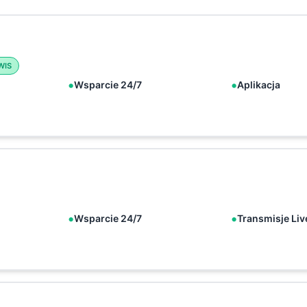
WIS
Wsparcie 24/7
Aplikacja
Wsparcie 24/7
Transmisje Liv