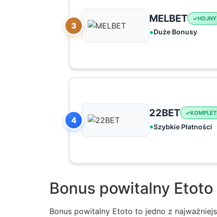
MELBET
HOJNY
3
Duże Bonusy
22BET
KOMPLET
4
Szybkie Płatności
Bonus powitalny Etoto 
Bonus powitalny Etoto to jedno z najważnie