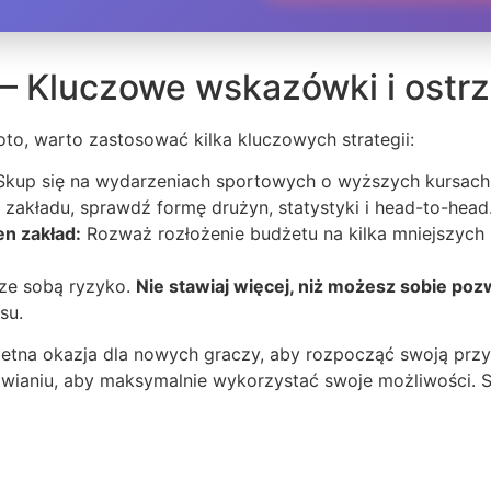
 – Kluczowe wskazówki i ostr
to, warto zastosować kilka kluczowych strategii:
kup się na wydarzeniach sportowych o wyższych kursach, 
zakładu, sprawdź formę drużyn, statystyki i head-to-head
en zakład:
Rozważ rozłożenie budżetu na kilka mniejszych z
 ze sobą ryzyko.
Nie stawiaj więcej, niż możesz sobie pozw
su.
etna okazja dla nowych graczy, aby rozpocząć swoją prz
tawianiu, aby maksymalnie wykorzystać swoje możliwości. 