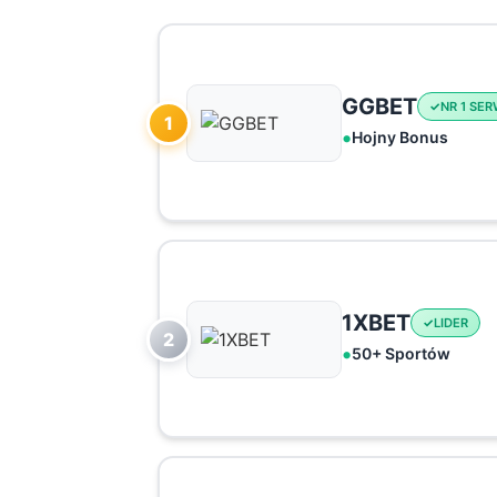
GGBET
NR 1 SER
1
Hojny Bonus
1XBET
LIDER
2
50+ Sportów