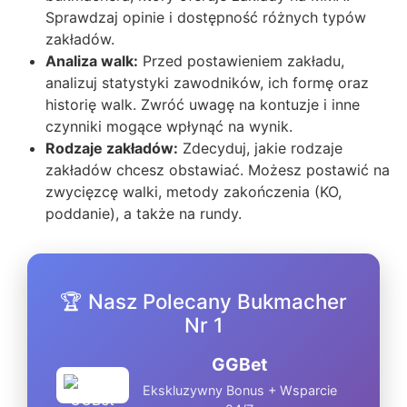
Sprawdzaj opinie i dostępność różnych typów
zakładów.
Analiza walk:
Przed postawieniem zakładu,
analizuj statystyki zawodników, ich formę oraz
historię walk. Zwróć uwagę na kontuzje i inne
czynniki mogące wpłynąć na wynik.
Rodzaje zakładów:
Zdecyduj, jakie rodzaje
zakładów chcesz obstawiać. Możesz postawić na
zwycięzcę walki, metody zakończenia (KO,
poddanie), a także na rundy.
🏆 Nasz Polecany Bukmacher
Nr 1
GGBet
Ekskluzywny Bonus + Wsparcie