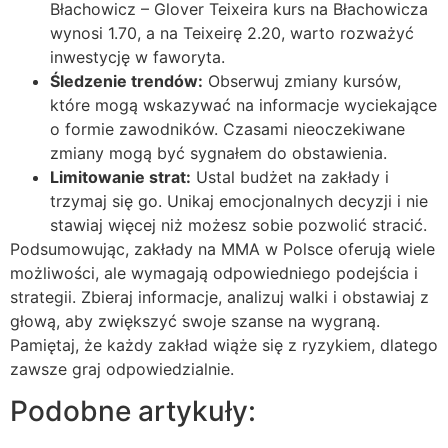
Błachowicz – Glover Teixeira kurs na Błachowicza
wynosi 1.70, a na Teixeirę 2.20, warto rozważyć
inwestycję w faworyta.
Śledzenie trendów:
Obserwuj zmiany kursów,
które mogą wskazywać na informacje wyciekające
o formie zawodników. Czasami nieoczekiwane
zmiany mogą być sygnałem do obstawienia.
Limitowanie strat:
Ustal budżet na zakłady i
trzymaj się go. Unikaj emocjonalnych decyzji i nie
stawiaj więcej niż możesz sobie pozwolić stracić.
Podsumowując, zakłady na MMA w Polsce oferują wiele
możliwości, ale wymagają odpowiedniego podejścia i
strategii. Zbieraj informacje, analizuj walki i obstawiaj z
głową, aby zwiększyć swoje szanse na wygraną.
Pamiętaj, że każdy zakład wiąże się z ryzykiem, dlatego
zawsze graj odpowiedzialnie.
Podobne artykuły: