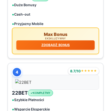
Duże Bonusy
Cash-out
Przyjazny Mobile
Max Bonus
EKSKLUZYWNY
ZDOBĄDŹ BONUS
8.7/10
★★★★★
4
22BET
KOMPLETNY
Szybkie Płatności
Wsparcie Eksperckie