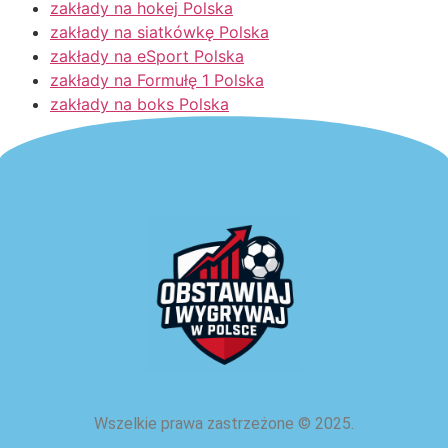
zakłady na hokej Polska
zakłady na siatkówkę Polska
zakłady na eSport Polska
zakłady na Formułę 1 Polska
zakłady na boks Polska
Wszelkie prawa zastrzeżone
©
2025.