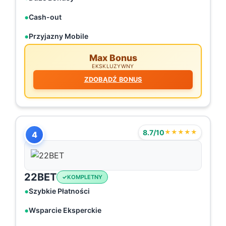
Cash-out
Przyjazny Mobile
Max Bonus
EKSKLUZYWNY
ZDOBĄDŹ BONUS
8.7/10
★★★★★
4
22BET
KOMPLETNY
Szybkie Płatności
Wsparcie Eksperckie