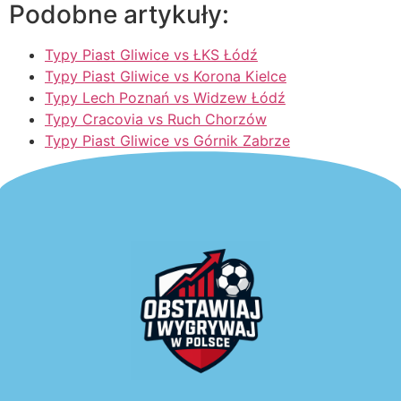
Podobne artykuły:
Typy Piast Gliwice vs ŁKS Łódź
Typy Piast Gliwice vs Korona Kielce
Typy Lech Poznań vs Widzew Łódź
Typy Cracovia vs Ruch Chorzów
Typy Piast Gliwice vs Górnik Zabrze