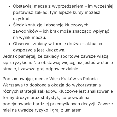
Obstawiaj mecze z wyprzedzeniem – im wcześniej
postawisz zakład, tym lepsze kursy możesz
uzyskać.
Śledź kontuzje i absencje kluczowych
zawodników – ich brak może znacząco wpłynąć
na wynik meczu.
Obserwuj zmiany w formie drużyn – aktualna
dyspozycja jest kluczowa.
Jednak pamiętaj, że zakłady sportowe zawsze wiążą
się z ryzykiem. Nie obstawiaj więcej, niż jesteś w stanie
stracić, i zawsze graj odpowiedzialnie.
Podsumowując, mecze Wisła Kraków vs Polonia
Warszawa to doskonała okazja do wykorzystania
różnych strategii zakładów. Kluczowe jest analizowanie
formy drużyn oraz statystyk, co pozwoli na
podejmowanie bardziej przemyślanych decyzji. Zawsze
miej na uwadze ryzyko i graj z umiarem.