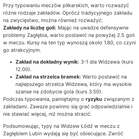
Przy typowaniu meczów piłkarskich, warto rozważyć
różne rodzaje zakładów. Oprócz tradycyjnego zakładu
na zwycięstwo, można również rozważyć:
Zakłady na liczbę goli:
Mając na uwadze defensywne
problemy Zagłębia, warto postawić na powyżej 2.5 goli
w meczu. Kursy na ten typ wynoszą około 1.80, co czyni
go atrakcyjnym.
Zakład na dokładny wynik:
3-1 dla Widzewa (kurs
12.00).
Zakład na strzelca bramek:
Warto postawić na
najlepszego strzelca Widzewa, który ma wysokie
szanse na zdobycie gola (kurs 3.50).
Podczas typowania, pamiętajmy o
ryzyku
związanym z
zakładami. Zawsze powinno się grać odpowiedzialnie i
nie stawiać więcej, niż można stracić.
Podsumowując, typy na Widzew Łódź w meczu z
Zagłębiem Lubin wydają się być obiecujące. Zwróć