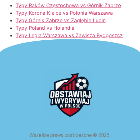
Typy Raków Częstochowa vs Górnik Zabrze
Typy Korona Kielce vs Polonia Warszawa
Typy Górnik Zabrze vs Zagłębie Lubin
Typy Poland vs Holandia
Typy Legia Warszawa vs Zawisza Bydgoszcz
Wszelkie prawa zastrzeżone
©
2025.