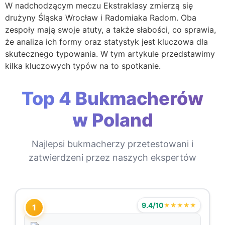
W nadchodzącym meczu Ekstraklasy zmierzą się
drużyny Śląska Wrocław i Radomiaka Radom. Oba
zespoły mają swoje atuty, a także słabości, co sprawia,
że analiza ich formy oraz statystyk jest kluczowa dla
skutecznego typowania. W tym artykule przedstawimy
kilka kluczowych typów na to spotkanie.
Top 4 Bukmacherów
w Poland
Najlepsi bukmacherzy przetestowani i
zatwierdzeni przez naszych ekspertów
9.4/10
★★★★★
1