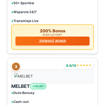
50+ Sportów
Wsparcie 24/7
Transmisje Live
200% Bonus
EKSKLUZYWNY
ZDOBĄDŹ BONUS
8.9/10
★★★★★
3
MELBET
HOJNY
Duże Bonusy
Cash-out