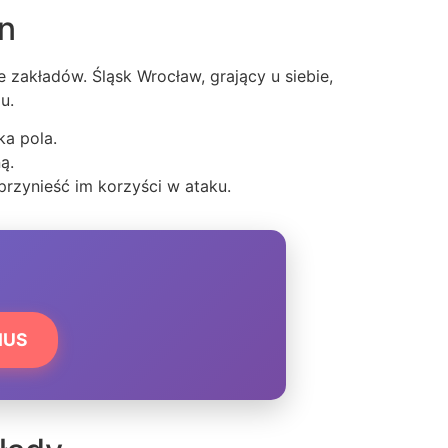
yn
zakładów. Śląsk Wrocław, grający u siebie,
u.
ka pola.
ą.
przynieść im korzyści w ataku.
NUS