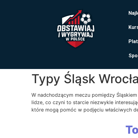
Naj
Kurs
Pla
Spo
Typy Śląsk Wrocł
W nadchodzącym meczu pomiędzy Śląskiem Wro
lidze, co czyni to starcie niezwykle interes
które mogą pomóc w podjęciu właściwych de
To