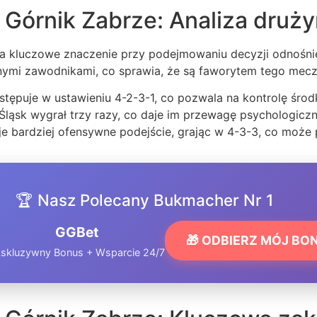
 Górnik Zabrze: Analiza druż
ma kluczowe znaczenie przy podejmowaniu decyzji odnośnie 
ymi zawodnikami, co sprawia, że są faworytem tego mecz
stępuje w ustawieniu 4-2-3-1, co pozwala na kontrolę środ
Śląsk wygrał trzy razy, co daje im przewagę psychologiczn
uje bardziej ofensywne podejście, grając w 4-3-3, co może 
🏆 Nasz Polecany Bukmacher Nr 1
GGBet
🎁 ODBIERZ MÓJ BO
skluzywny Bonus + Wsparcie 24/7