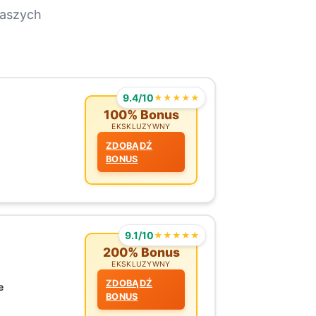
naszych
9.4/10
★★★★★
100% Bonus
EKSKLUZYWNY
ZDOBĄDŹ
BONUS
9.1/10
★★★★★
200% Bonus
EKSKLUZYWNY
ZDOBĄDŹ
e
BONUS