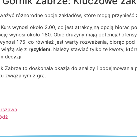
 Górnik Zabrze: Kluczowe zak
ażyć różnorodne opcje zakładów, które mogą przynieść zy
: Kurs wynosi około 2.00, co jest atrakcyjną opcją biorąc 
opcję wynosi około 1.80. Obie drużyny mają potencjał ofens
 wynosi 1.75, co również jest warty rozważenia, biorąc pod
 wiążą się z
ryzykiem
. Należy stawiać tylko te kwoty, któ
m decyzji.
 Zabrze to doskonała okazja do analizy i podejmowania 
ku związanym z grą.
Warszawa
ódź