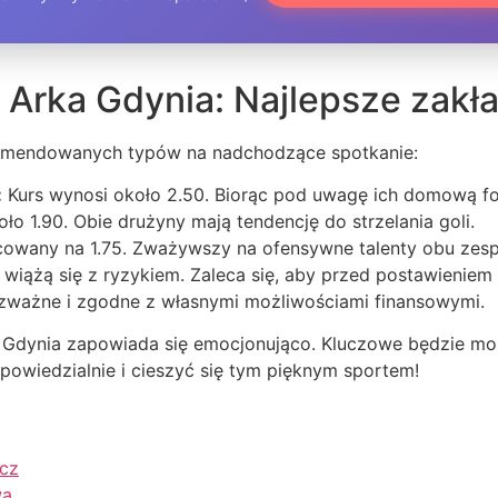
Arka Gdynia: Najlepsze zakł
ekomendowanych typów na nadchodzące spotkanie:
:
Kurs wynosi około 2.50. Biorąc pod uwagę ich domową form
ło 1.90. Obie drużyny mają tendencję do strzelania goli.
owany na 1.75. Zważywszy na ofensywne talenty obu zespo
wiążą się z ryzykiem. Zaleca się, aby przed postawieniem 
ozważne i zgodne z własnymi możliwościami finansowymi.
dynia zapowiada się emocjonująco. Kluczowe będzie mon
dpowiedzialnie i cieszyć się tym pięknym sportem!
cz
wa