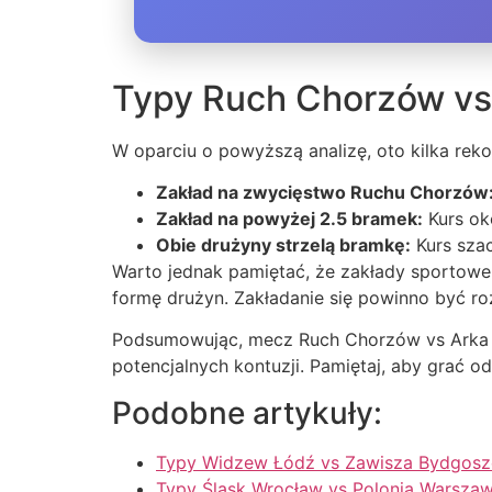
Typy Ruch Chorzów vs 
W oparciu o powyższą analizę, oto kilka r
Zakład na zwycięstwo Ruchu Chorzów
Zakład na powyżej 2.5 bramek:
Kurs oko
Obie drużyny strzelą bramkę:
Kurs szac
Warto jednak pamiętać, że zakłady sportowe 
formę drużyn. Zakładanie się powinno być r
Podsumowując, mecz Ruch Chorzów vs Arka G
potencjalnych kontuzji. Pamiętaj, aby grać o
Podobne artykuły:
Typy Widzew Łódź vs Zawisza Bydgosz
Typy Śląsk Wrocław vs Polonia Warsza