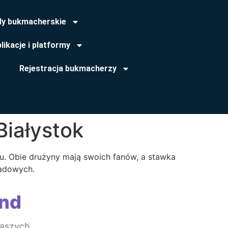
dy bukmacherskie
likacje i platformy
Rejestracja bukmacherzy
Białystok
. Obie drużyny mają swoich fanów, a stawka
ładowych.
and
naszych