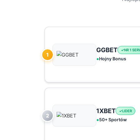
GGBET
NR 1 SER
1
Hojny Bonus
1XBET
LIDER
2
50+ Sportów