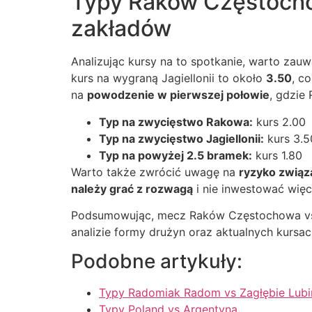
Typy Raków Częstochowa
zakładów
Analizując kursy na to spotkanie, warto zau
kurs na wygraną Jagiellonii to około
3.50
, c
na
powodzenie w pierwszej połowie
, gdzie
Typ na zwycięstwo Rakowa:
kurs 2.00
Typ na zwycięstwo Jagiellonii:
kurs 3.5
Typ na powyżej 2.5 bramek:
kurs 1.80
Warto także zwrócić uwagę na
ryzyko związ
należy grać z rozwagą
i nie inwestować więce
Podsumowując, mecz Raków Częstochowa vs Jag
analizie formy drużyn oraz aktualnych kursac
Podobne artykuły:
Typy Radomiak Radom vs Zagłębie Lubi
Typy Poland vs Argentyna