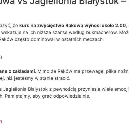
 vs Jagiellonia Białystok – k
ważyć, że
kurs na zwycięstwo Rakowa wynosi około 2.00
,
o wskazuje na ich niższe szanse według bukmacherów. Możl
 Raków często dominował w ostatnich meczach.
0
ane z zakładami
. Mimo że Raków ma przewagę, piłka nożn
j, niż jesteśmy w stanie stracić.
iellonia Białystok z pewnością przyniesie wiele emocji. 
h. Pamiętajmy, aby grać odpowiedzialnie.
n