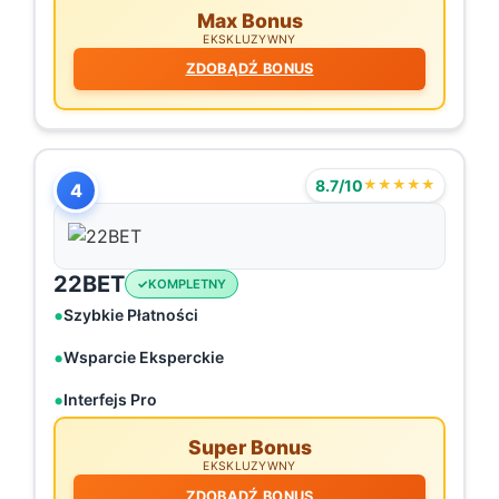
Max Bonus
EKSKLUZYWNY
ZDOBĄDŹ BONUS
8.7/10
★★★★★
4
22BET
KOMPLETNY
Szybkie Płatności
Wsparcie Eksperckie
Interfejs Pro
Super Bonus
EKSKLUZYWNY
ZDOBĄDŹ BONUS