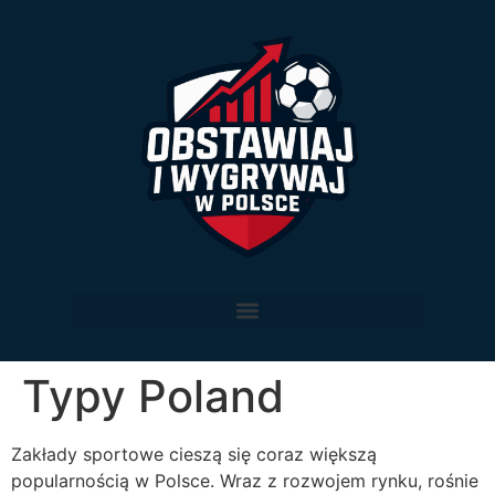
Typy Poland
Zakłady sportowe cieszą się coraz większą
popularnością w Polsce. Wraz z rozwojem rynku, rośnie