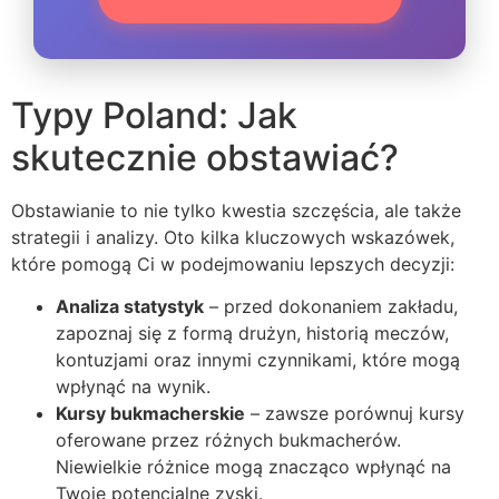
Typy Poland: Jak
skutecznie obstawiać?
Obstawianie to nie tylko kwestia szczęścia, ale także
strategii i analizy. Oto kilka kluczowych wskazówek,
które pomogą Ci w podejmowaniu lepszych decyzji:
Analiza statystyk
– przed dokonaniem zakładu,
zapoznaj się z formą drużyn, historią meczów,
kontuzjami oraz innymi czynnikami, które mogą
wpłynąć na wynik.
Kursy bukmacherskie
– zawsze porównuj kursy
oferowane przez różnych bukmacherów.
Niewielkie różnice mogą znacząco wpłynąć na
Twoje potencjalne zyski.