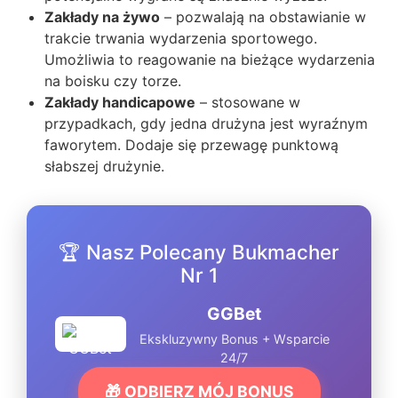
Zakłady na żywo
– pozwalają na obstawianie w
trakcie trwania wydarzenia sportowego.
Umożliwia to reagowanie na bieżące wydarzenia
na boisku czy torze.
Zakłady handicapowe
– stosowane w
przypadkach, gdy jedna drużyna jest wyraźnym
faworytem. Dodaje się przewagę punktową
słabszej drużynie.
🏆 Nasz Polecany Bukmacher
Nr 1
GGBet
Ekskluzywny Bonus + Wsparcie
24/7
🎁 ODBIERZ MÓJ BONUS