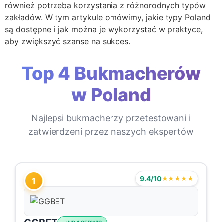
również potrzeba korzystania z różnorodnych typów
zakładów. W tym artykule omówimy, jakie typy Poland
są dostępne i jak można je wykorzystać w praktyce,
aby zwiększyć szanse na sukces.
Top 4 Bukmacherów
w Poland
Najlepsi bukmacherzy przetestowani i
zatwierdzeni przez naszych ekspertów
9.4/10
★★★★★
1