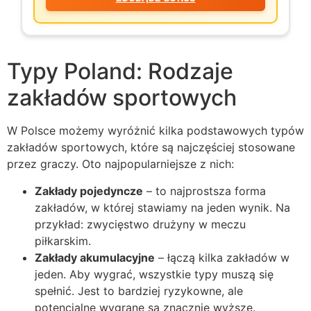
Typy Poland: Rodzaje
zakładów sportowych
W Polsce możemy wyróżnić kilka podstawowych typów
zakładów sportowych, które są najczęściej stosowane
przez graczy. Oto najpopularniejsze z nich:
Zakłady pojedyncze
– to najprostsza forma
zakładów, w której stawiamy na jeden wynik. Na
przykład: zwycięstwo drużyny w meczu
piłkarskim.
Zakłady akumulacyjne
– łączą kilka zakładów w
jeden. Aby wygrać, wszystkie typy muszą się
spełnić. Jest to bardziej ryzykowne, ale
potencjalne wygrane są znacznie wyższe.