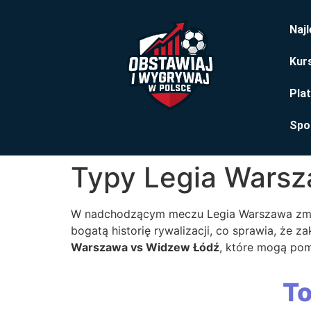
Naj
Kurs
Pla
Spo
Typy Legia Wars
W nadchodzącym meczu Legia Warszawa zmier
bogatą historię rywalizacji, co sprawia, że 
Warszawa vs Widzew Łódź
, które mogą po
To