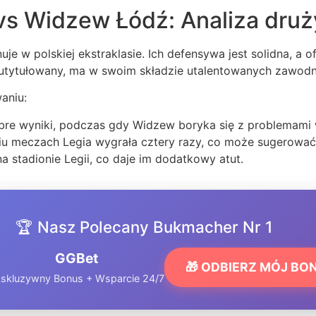
vs Widzew Łódź: Analiza druż
uje w polskiej ekstraklasie. Ich defensywa jest solidna, 
tytułowany, ma w swoim składzie utalentowanych zawodni
aniu:
obre wyniki, podczas gdy Widzew boryka się z problemami 
iu meczach Legia wygrała cztery razy, co może sugerować
 stadionie Legii, co daje im dodatkowy atut.
🏆 Nasz Polecany Bukmacher Nr 1
GGBet
🎁 ODBIERZ MÓJ BO
skluzywny Bonus + Wsparcie 24/7