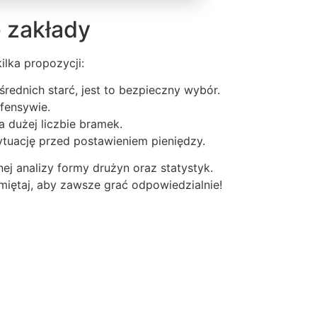
 zakłady
lka propozycji:
średnich starć, jest to bezpieczny wybór.
fensywie.
a dużej liczbie bramek.
ytuację przed postawieniem pieniędzy.
analizy formy drużyn oraz statystyk.
amiętaj, aby zawsze grać odpowiedzialnie!