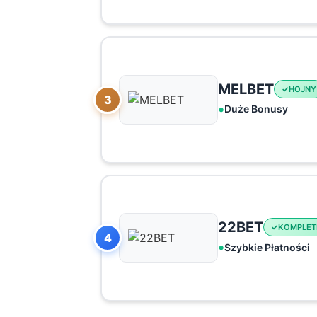
MELBET
HOJNY
3
Duże Bonusy
22BET
KOMPLET
4
Szybkie Płatności