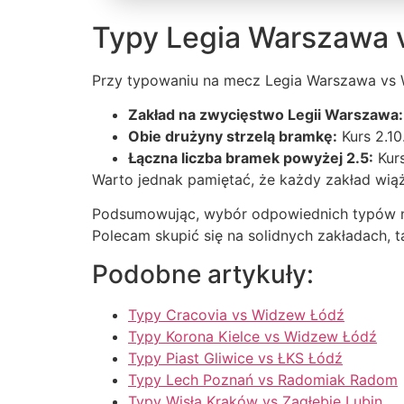
Typy Legia Warszawa 
Przy typowaniu na mecz Legia Warszawa vs W
Zakład na zwycięstwo Legii Warszawa:
Obie drużyny strzelą bramkę:
Kurs 2.10
Łączna liczba bramek powyżej 2.5:
Kurs
Warto jednak pamiętać, że każdy zakład wiąż
Podsumowując, wybór odpowiednich typów na
Polecam skupić się na solidnych zakładach, t
Podobne artykuły:
Typy Cracovia vs Widzew Łódź
Typy Korona Kielce vs Widzew Łódź
Typy Piast Gliwice vs ŁKS Łódź
Typy Lech Poznań vs Radomiak Radom
Typy Wisła Kraków vs Zagłębie Lubin