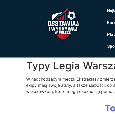
Naj
Kurs
Pla
Spo
Typy Legia Wars
W nadchodzącym meczu Ekstraklasy zmierzą 
ekipy mają swoje atuty, a także słabości, co
wskazówkom, które mogą okazać się pomocn
To