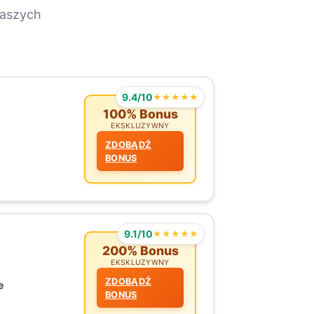
naszych
9.4/10
★★★★★
100% Bonus
EKSKLUZYWNY
ZDOBĄDŹ
BONUS
9.1/10
★★★★★
200% Bonus
EKSKLUZYWNY
ZDOBĄDŹ
e
BONUS