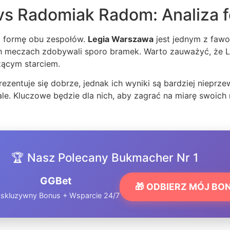
vs Radomiak Radom: Analiza 
ą formę obu zespołów.
Legia Warszawa
jest jednym z fawor
h meczach zdobywali sporo bramek. Warto zauważyć, że Le
zącym starciem.
ezentuje się dobrze, jednak ich wyniki są bardziej nieprz
le. Kluczowe będzie dla nich, aby zagrać na miarę swoich 
🏆 Nasz Polecany Bukmacher Nr 1
GGBet
🎁 ODBIERZ MÓJ BO
skluzywny Bonus + Wsparcie 24/7