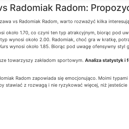
vs Radomiak Radom: Propozy
zawa vs Radomiak Radom, warto rozważyć kilka interesują
si około 1.70, co czyni ten typ atrakcyjnym, biorąc pod u
 typ wynosi około 2.00. Radomiak, choć gra w kratkę, potr
Kurs wynosi około 1.85. Biorąc pod uwagę ofensywny styl 
wsze towarzyszy zakładom sportowym.
Analiza statystyk i
miak Radom zapowiada się emocjonująco. Moimi typami n
y stawiać z rozwagą i nie ryzykować więcej, niż jesteście 