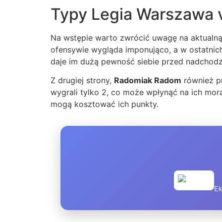
Typy Legia Warszawa 
Na wstępie warto zwrócić uwagę na aktualn
ofensywie wygląda imponująco, a w ostatnic
daje im dużą pewność siebie przed nadchod
Z drugiej strony,
Radomiak Radom
również pr
wygrali tylko 2, co może wpłynąć na ich mora
mogą kosztować ich punkty.
Ek