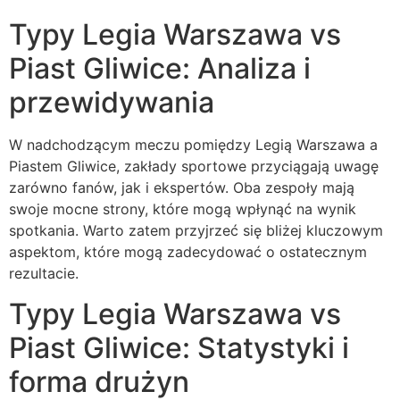
Typy Legia Warszawa vs
Piast Gliwice: Analiza i
przewidywania
W nadchodzącym meczu pomiędzy Legią Warszawa a
Piastem Gliwice, zakłady sportowe przyciągają uwagę
zarówno fanów, jak i ekspertów. Oba zespoły mają
swoje mocne strony, które mogą wpłynąć na wynik
spotkania. Warto zatem przyjrzeć się bliżej kluczowym
aspektom, które mogą zadecydować o ostatecznym
rezultacie.
Typy Legia Warszawa vs
Piast Gliwice: Statystyki i
forma drużyn