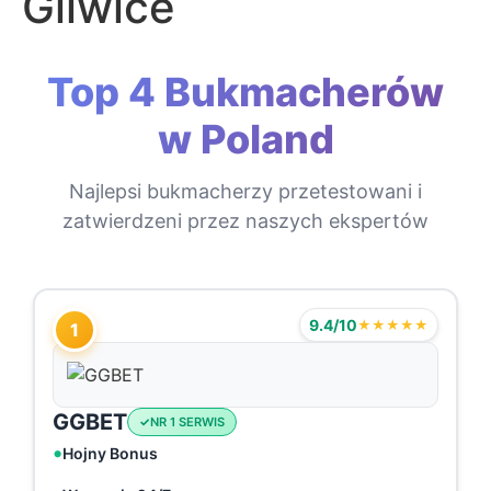
Gliwice
Top 4 Bukmacherów
w Poland
Najlepsi bukmacherzy przetestowani i
zatwierdzeni przez naszych ekspertów
9.4/10
★★★★★
1
GGBET
NR 1 SERWIS
Hojny Bonus