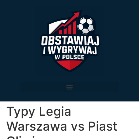
Typy Legia
Warszawa vs Piast