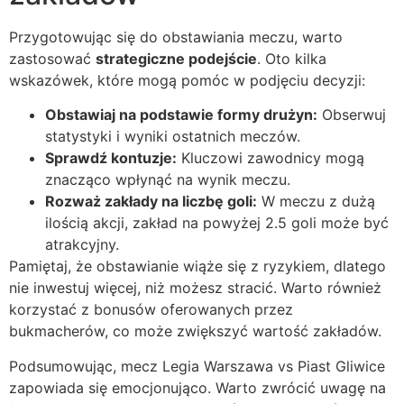
Przygotowując się do obstawiania meczu, warto
zastosować
strategiczne podejście
. Oto kilka
wskazówek, które mogą pomóc w podjęciu decyzji:
Obstawiaj na podstawie formy drużyn:
Obserwuj
statystyki i wyniki ostatnich meczów.
Sprawdź kontuzje:
Kluczowi zawodnicy mogą
znacząco wpłynąć na wynik meczu.
Rozważ zakłady na liczbę goli:
W meczu z dużą
ilością akcji, zakład na powyżej 2.5 goli może być
atrakcyjny.
Pamiętaj, że obstawianie wiąże się z ryzykiem, dlatego
nie inwestuj więcej, niż możesz stracić. Warto również
korzystać z bonusów oferowanych przez
bukmacherów, co może zwiększyć wartość zakładów.
Podsumowując, mecz Legia Warszawa vs Piast Gliwice
zapowiada się emocjonująco. Warto zwrócić uwagę na