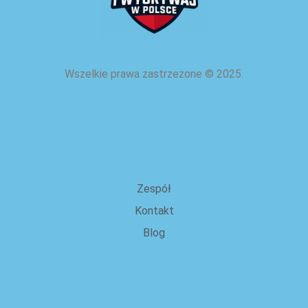
Wszelkie prawa zastrzeżone
©
2025.
o nas
Zespół
Kontakt
Blog
Prawne