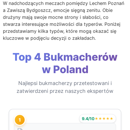
W nadchodzących meczach pomiędzy Lechem Poznań
a Zawiszą Bydgoszcz, emocje sięgną zenitu. Obie
drużyny mają swoje mocne strony i słabości, co
stwarza interesujące możliwości dla typerów. Poniżej
przedstawiamy kilka typów, które mogą okazać się
kluczowe w podjęciu decyzji o zakładach.
Top 4 Bukmacherów
w Poland
Najlepsi bukmacherzy przetestowani i
zatwierdzeni przez naszych ekspertów
9.4/10
★★★★★
1