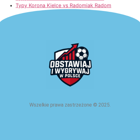
Typy Korona Kielce vs Radomiak Radom
Wszelkie prawa zastrzeżone
©
2025.