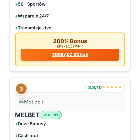
50+ Sportów
Wsparcie 24/7
Transmisje Live
200% Bonus
EKSKLUZYWNY
ZDOBĄDŹ BONUS
8.9/10
★★★★★
3
MELBET
HOJNY
Duże Bonusy
Cash-out