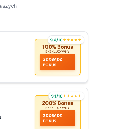
naszych
9.4/10
★★★★★
100% Bonus
EKSKLUZYWNY
ZDOBĄDŹ
BONUS
9.1/10
★★★★★
200% Bonus
EKSKLUZYWNY
ZDOBĄDŹ
e
BONUS