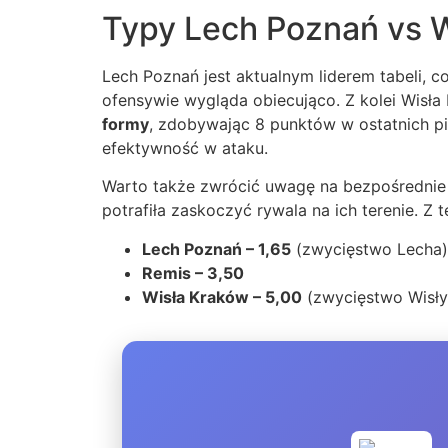
Typy Lech Poznań vs W
Lech Poznań jest aktualnym liderem tabeli, 
ofensywie wygląda obiecująco. Z kolei Wisła
formy
, zdobywając 8 punktów w ostatnich p
efektywność w ataku.
Warto także zwrócić uwagę na bezpośrednie 
potrafiła zaskoczyć rywala na ich terenie. Z
Lech Poznań – 1,65
(zwycięstwo Lecha)
Remis – 3,50
Wisła Kraków – 5,00
(zwycięstwo Wisły