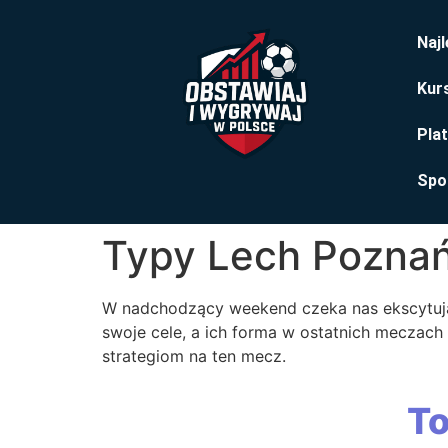
Naj
Kurs
Pla
Spo
Typy Lech Poznań
W nadchodzący weekend czeka nas ekscytujące
swoje cele, a ich forma w ostatnich meczach
strategiom na ten mecz.
To