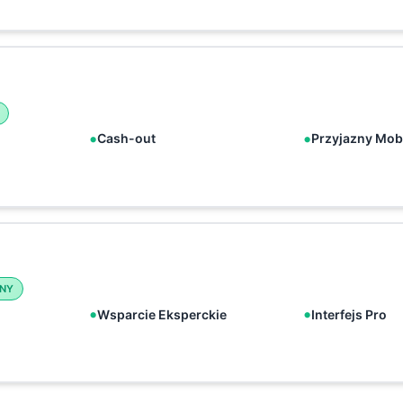
Cash-out
Przyjazny Mob
NY
Wsparcie Eksperckie
Interfejs Pro