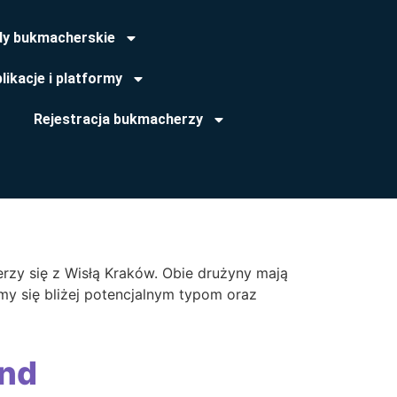
dy bukmacherskie
likacje i platformy
Rejestracja bukmacherzy
rzy się z Wisłą Kraków. Obie drużyny mają
my się bliżej potencjalnym typom oraz
and