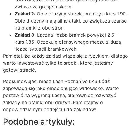
zwłaszcza grając u siebie.
Zakład 2:
Obie drużyny strzelą bramkę – kurs 1.90.
Obie drużyny mają silne ataki, co zwiększa szanse
na bramki z obu stron.
Zakład 3:
Łączna liczba bramek powyżej 2.5 –
kurs 1.85. Oczekuję ofensywnego meczu z dużą
liczbą sytuacji bramkowych.
Pamiętaj, że każdy zakład wiąże się z ryzykiem, dlatego
warto inwestować tylko te środki, które jesteśmy
gotowi stracić.
Podsumowując, mecz Lech Poznań vs ŁKS Łódź
zapowiada się jako emocjonujące widowisko. Warto
postawić na wygraną Lecha, ale również rozważyć
zakłady na bramki obu drużyn. Pamiętajmy o
odpowiedzialnym podejściu do zakładów!
Podobne artykuły: