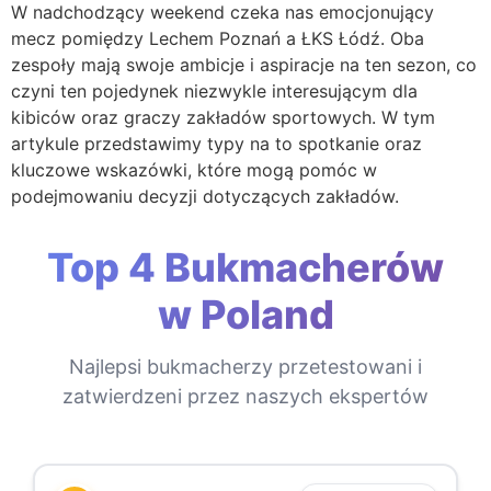
W nadchodzący weekend czeka nas emocjonujący
mecz pomiędzy Lechem Poznań a ŁKS Łódź. Oba
zespoły mają swoje ambicje i aspiracje na ten sezon, co
czyni ten pojedynek niezwykle interesującym dla
kibiców oraz graczy zakładów sportowych. W tym
artykule przedstawimy typy na to spotkanie oraz
kluczowe wskazówki, które mogą pomóc w
podejmowaniu decyzji dotyczących zakładów.
Top 4 Bukmacherów
w Poland
Najlepsi bukmacherzy przetestowani i
zatwierdzeni przez naszych ekspertów