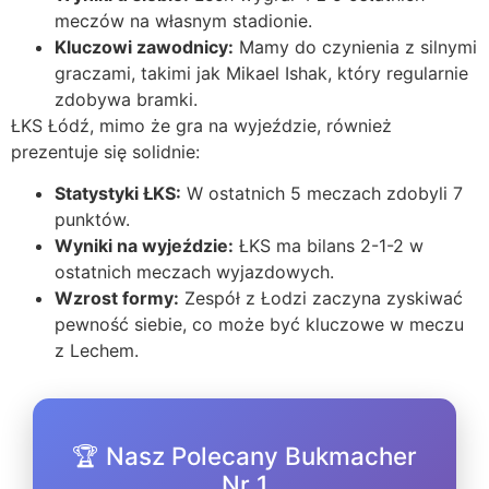
meczów na własnym stadionie.
Kluczowi zawodnicy:
Mamy do czynienia z silnymi
graczami, takimi jak Mikael Ishak, który regularnie
zdobywa bramki.
ŁKS Łódź, mimo że gra na wyjeździe, również
prezentuje się solidnie:
Statystyki ŁKS:
W ostatnich 5 meczach zdobyli 7
punktów.
Wyniki na wyjeździe:
ŁKS ma bilans 2-1-2 w
ostatnich meczach wyjazdowych.
Wzrost formy:
Zespół z Łodzi zaczyna zyskiwać
pewność siebie, co może być kluczowe w meczu
z Lechem.
🏆 Nasz Polecany Bukmacher
Nr 1