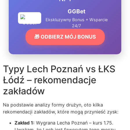
GGBet
Ekskluzywny Bonus + Wsparcie
24/7
🎁 ODBIERZ MÓJ BONUS
Typy Lech Poznań vs ŁKS
Łódź – rekomendacje
zakładów
Na podstawie analizy formy drużyn, oto kilka
rekomendacji zakładów, które mogą przynieść zysk:
Zakład 1:
Wygrana Lecha Poznań – kurs 1.75.
Uważam, że Lech jest faworytem tego meczu,