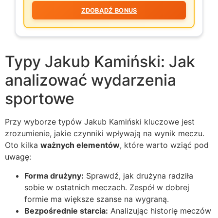
ZDOBĄDŹ BONUS
Typy Jakub Kamiński: Jak
analizować wydarzenia
sportowe
Przy wyborze typów Jakub Kamiński kluczowe jest
zrozumienie, jakie czynniki wpływają na wynik meczu.
Oto kilka
ważnych elementów
, które warto wziąć pod
uwagę:
Forma drużyny:
Sprawdź, jak drużyna radziła
sobie w ostatnich meczach. Zespół w dobrej
formie ma większe szanse na wygraną.
Bezpośrednie starcia:
Analizując historię meczów