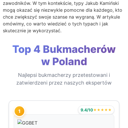
zawodników. W tym kontekście, typy Jakub Kamiński
mogą okazać się niezwykle pomocne dla każdego, kto
chce zwiększyć swoje szanse na wygraną. W artykule
omówimy, co warto wiedzieć o tych typach i jak
skutecznie je wykorzystać.
Top 4 Bukmacherów
w Poland
Najlepsi bukmacherzy przetestowani i
zatwierdzeni przez naszych ekspertów
9.4/10
★★★★★
1