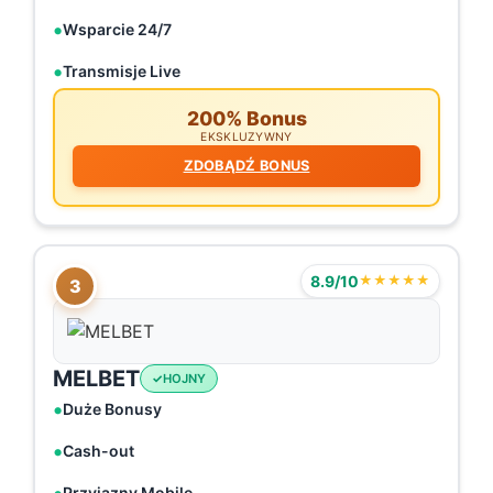
Wsparcie 24/7
Transmisje Live
200% Bonus
EKSKLUZYWNY
ZDOBĄDŹ BONUS
8.9/10
★★★★★
3
MELBET
HOJNY
Duże Bonusy
Cash-out
Przyjazny Mobile