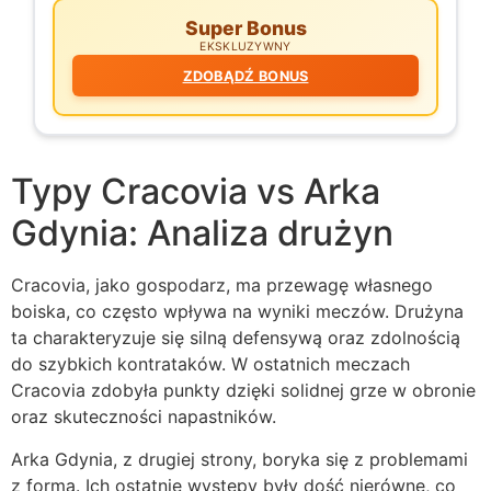
Super Bonus
EKSKLUZYWNY
ZDOBĄDŹ BONUS
Typy Cracovia vs Arka
Gdynia: Analiza drużyn
Cracovia, jako gospodarz, ma przewagę własnego
boiska, co często wpływa na wyniki meczów. Drużyna
ta charakteryzuje się silną defensywą oraz zdolnością
do szybkich kontrataków. W ostatnich meczach
Cracovia zdobyła punkty dzięki solidnej grze w obronie
oraz skuteczności napastników.
Arka Gdynia, z drugiej strony, boryka się z problemami
z formą. Ich ostatnie występy były dość nierówne, co