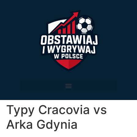
Typy Cracovia vs
Arka Gdynia