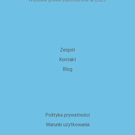
o nas
Zespół
Kontakt
Blog
Prawne
Polityka prywatności
Warunki użytkowania