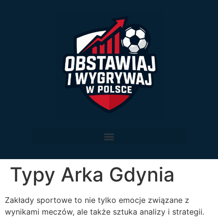
Typy Arka Gdynia
Zakłady sportowe to nie tylko emocje związane z
wynikami meczów, ale także sztuka analizy i strategii.