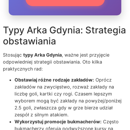
Typy Arka Gdynia: Strategia
obstawiania
Stosując
typy Arka Gdynia
, ważne jest przyjęcie
odpowiedniej strategii obstawiania. Oto kilka
praktycznych rad:
Obstawiaj różne rodzaje zakładów:
Oprócz
zakładów na zwycięstwo, rozważ zakłady na
liczbę goli, kartki czy rogi. Czasem lepszym
wyborem mogą być zakłady na powyżej/poniżej
2.5 goli, zwłaszcza gdy w grze bierze udział
zespół z silnym atakiem.
Wykorzystuj promocje bukmacherów:
Często
bukmacherzy oferują podwyższone kursy na