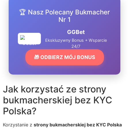
🏆 Nasz Polecany Bukmacher
Nr 1
GGBet
Ekskluzywny Bonus + Wsparcie
24/7
🎁 ODBIERZ MÓJ BONUS
Jak korzystać ze strony
bukmacherskiej bez KYC
Polska?
Korzystanie z
strony bukmacherskiej bez KYC Polska