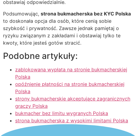
obstawiaj odpowiedzialnie.
Podsumowując,
strona bukmacherska bez KYC Polska
to doskonała opcja dla osób, które cenią sobie
szybkość i prywatność. Zawsze jednak pamiętaj o
ryzyku związanym z zakładami i obstawiaj tylko te
kwoty, które jesteś gotów stracić.
Podobne artykuły:
zablokowana wypłata na stronie bukmacherskiej
Polska
opóźnienie płatności na stronie bukmacherskiej
Polska
strony bukmacherskie akceptujące zagranicznych
graczy Polska
bukmacher bez limitu wygranych Polska
strona bukmacherska z wysokimi limitami Polska