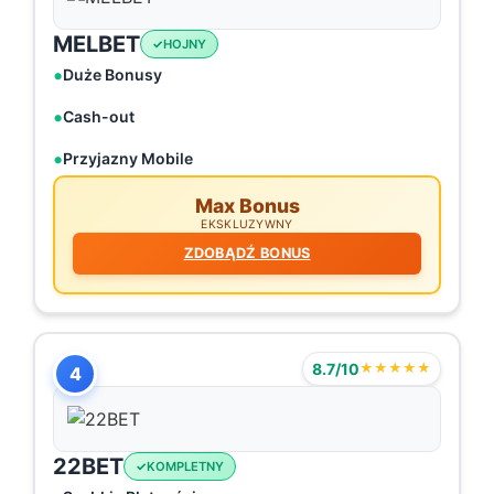
MELBET
HOJNY
Duże Bonusy
Cash-out
Przyjazny Mobile
Max Bonus
EKSKLUZYWNY
ZDOBĄDŹ BONUS
8.7/10
★★★★★
4
22BET
KOMPLETNY