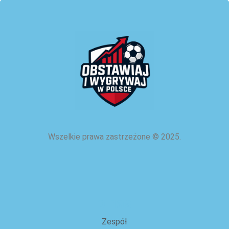
Wszelkie prawa zastrzeżone
©
2025.
o nas
Zespół