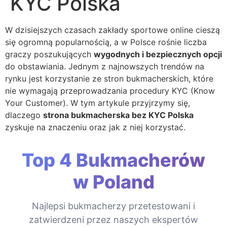
KYC Polska
W dzisiejszych czasach zakłady sportowe online cieszą
się ogromną popularnością, a w Polsce rośnie liczba
graczy poszukujących
wygodnych i bezpiecznych opcji
do obstawiania. Jednym z najnowszych trendów na
rynku jest korzystanie ze stron bukmacherskich, które
nie wymagają przeprowadzania procedury KYC (Know
Your Customer). W tym artykule przyjrzymy się,
dlaczego
strona bukmacherska bez KYC Polska
zyskuje na znaczeniu oraz jak z niej korzystać.
Top 4 Bukmacherów
w Poland
Najlepsi bukmacherzy przetestowani i
zatwierdzeni przez naszych ekspertów