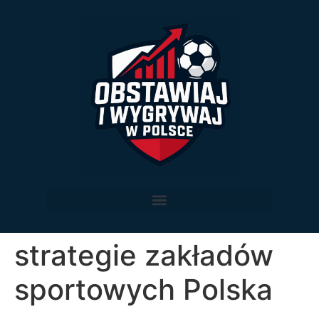
strategie zakładów
sportowych Polska