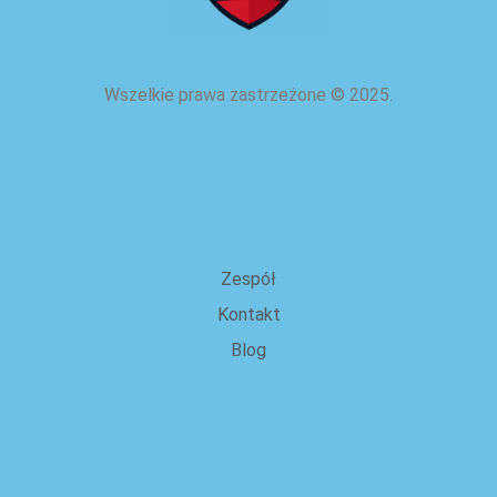
Wszelkie prawa zastrzeżone
©
2025.
o nas
Zespół
Kontakt
Blog
Prawne