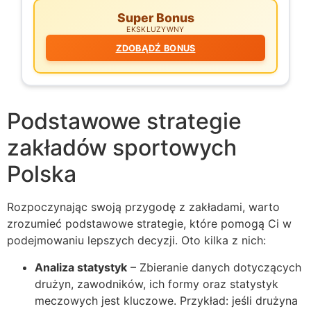
Super Bonus
EKSKLUZYWNY
ZDOBĄDŹ BONUS
Podstawowe strategie
zakładów sportowych
Polska
Rozpoczynając swoją przygodę z zakładami, warto
zrozumieć podstawowe strategie, które pomogą Ci w
podejmowaniu lepszych decyzji. Oto kilka z nich:
Analiza statystyk
– Zbieranie danych dotyczących
drużyn, zawodników, ich formy oraz statystyk
meczowych jest kluczowe. Przykład: jeśli drużyna