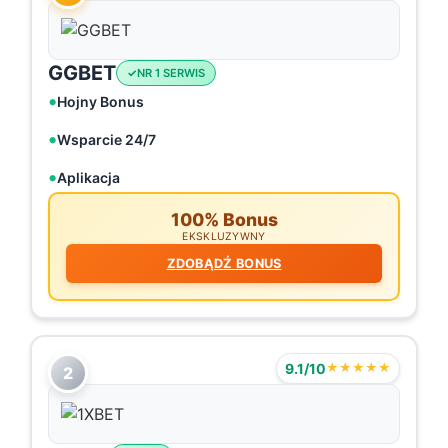
GGBET
NR 1 SERWIS
Hojny Bonus
Wsparcie 24/7
Aplikacja
100% Bonus
EKSKLUZYWNY
ZDOBĄDŹ BONUS
9.1/10
★★★★★
2