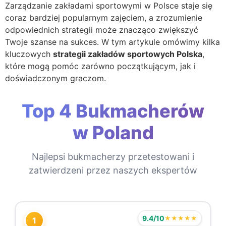
Zarządzanie zakładami sportowymi w Polsce staje się
coraz bardziej popularnym zajęciem, a zrozumienie
odpowiednich strategii może znacząco zwiększyć
Twoje szanse na sukces. W tym artykule omówimy kilka
kluczowych
strategii zakładów sportowych Polska
,
które mogą pomóc zarówno początkującym, jak i
doświadczonym graczom.
Top 4 Bukmacherów
w Poland
Najlepsi bukmacherzy przetestowani i
zatwierdzeni przez naszych ekspertów
9.4/10
★★★★★
1