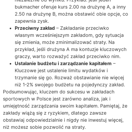
bukmacher oferuje kurs 2.00 na drużynę A, a inny
2.50 na drużynę B, można obstawić obie opcje, co
zapewnia zysk.
Przeciwny zakład
– Zakładanie przeciwko
własnym wcześniejszym zakładom, gdy sytuacja
się zmienia, może zminimalizować straty. Na
przykład, jeśli drużyna A ma kontuzje kluczowych
graczy, warto rozważyć zakład przeciwko nim.
Ustalanie budżetu i zarządzanie kapitałem
–
Kluczowe jest ustalenie limitu wydatków i
trzymanie się go. Rozważ obstawianie nie więcej
niż 1-2% swojego budżetu na pojedynczy zakład.
Podsumowując, kluczem do sukcesu w zakładach
sportowych w Polsce jest zarówno analiza, jak i
umiejętność zarządzania swoim kapitałem. Pamiętaj, że
zakłady wiążą się z ryzykiem, dlatego zawsze
obstawiaj odpowiedzialnie i nigdy nie inwestuj więcej,
niż możesz sobie pozwolić na straty.