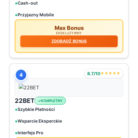
Cash-out
Przyjazny Mobile
Max Bonus
EKSKLUZYWNY
ZDOBĄDŹ BONUS
8.7/10
★★★★★
4
22BET
KOMPLETNY
Szybkie Płatności
Wsparcie Eksperckie
Interfejs Pro