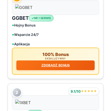
GGBET
NR 1 SERWIS
Hojny Bonus
Wsparcie 24/7
Aplikacja
100% Bonus
EKSKLUZYWNY
ZDOBĄDŹ BONUS
9.1/10
★★★★★
2