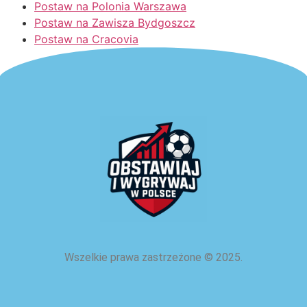
Postaw na Polonia Warszawa
Postaw na Zawisza Bydgoszcz
Postaw na Cracovia
Wszelkie prawa zastrzeżone
©
2025.