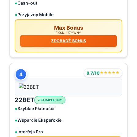
Cash-out
Przyjazny Mobile
Max Bonus
EKSKLUZYWNY
ZDOBĄDŹ BONUS
8.7/10
★★★★★
4
22BET
KOMPLETNY
Szybkie Płatności
Wsparcie Eksperckie
Interfejs Pro