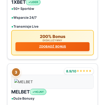
1XBET
LIDER
50+ Sportów
Wsparcie 24/7
Transmisje Live
200% Bonus
EKSKLUZYWNY
ZDOBĄDŹ BONUS
8.9/10
★★★★★
3
MELBET
HOJNY
Duże Bonusy