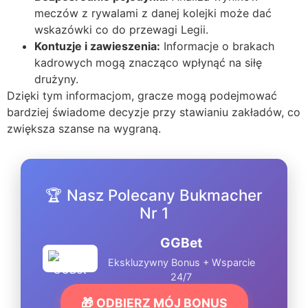
meczów z rywalami z danej kolejki może dać
wskazówki co do przewagi Legii.
Kontuzje i zawieszenia:
Informacje o brakach
kadrowych mogą znacząco wpłynąć na siłę
drużyny.
Dzięki tym informacjom, gracze mogą podejmować
bardziej świadome decyzje przy stawianiu zakładów, co
zwiększa szanse na wygraną.
🏆 Nasz Polecany Bukmacher
Nr 1
GGBet
Ekskluzywny Bonus + Wsparcie
24/7
🎁 ODBIERZ MÓJ BONUS