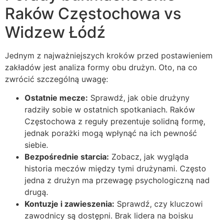
Raków Częstochowa vs
Widzew Łódź
Jednym z najważniejszych kroków przed postawieniem
zakładów jest analiza formy obu drużyn. Oto, na co
zwrócić szczególną uwagę:
Ostatnie mecze:
Sprawdź, jak obie drużyny
radziły sobie w ostatnich spotkaniach. Raków
Częstochowa z reguły prezentuje solidną formę,
jednak porażki mogą wpłynąć na ich pewność
siebie.
Bezpośrednie starcia:
Zobacz, jak wygląda
historia meczów między tymi drużynami. Często
jedna z drużyn ma przewagę psychologiczną nad
drugą.
Kontuzje i zawieszenia:
Sprawdź, czy kluczowi
zawodnicy są dostępni. Brak lidera na boisku