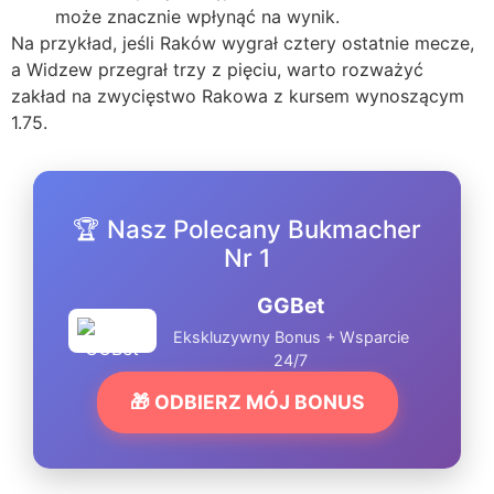
może znacznie wpłynąć na wynik.
Na przykład, jeśli Raków wygrał cztery ostatnie mecze,
a Widzew przegrał trzy z pięciu, warto rozważyć
zakład na zwycięstwo Rakowa z kursem wynoszącym
1.75.
🏆 Nasz Polecany Bukmacher
Nr 1
GGBet
Ekskluzywny Bonus + Wsparcie
24/7
🎁 ODBIERZ MÓJ BONUS