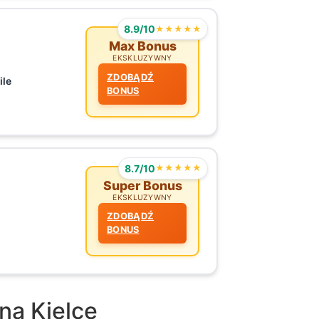
8.9/10
★★★★★
Max Bonus
EKSKLUZYWNY
ZDOBĄDŹ
ile
BONUS
8.7/10
★★★★★
Super Bonus
EKSKLUZYWNY
ZDOBĄDŹ
BONUS
na Kielce