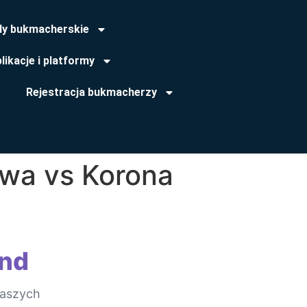
dy bukmacherskie
likacje i platformy
Rejestracja bukmacherzy
wa vs Korona
and
naszych