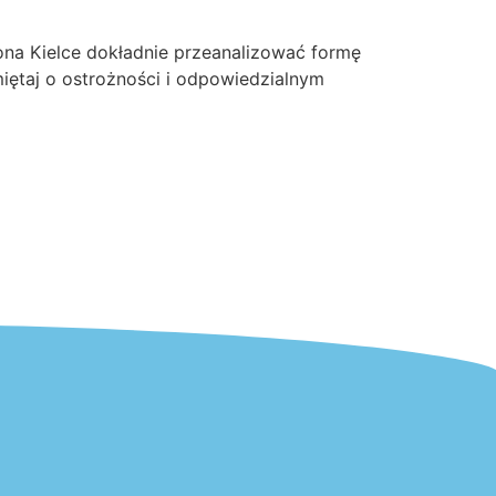
na Kielce dokładnie przeanalizować formę
iętaj o ostrożności i odpowiedzialnym