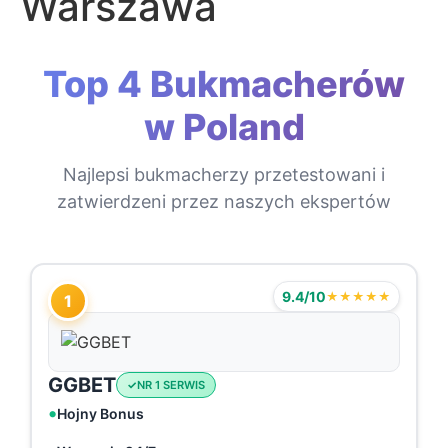
Warszawa
Top 4 Bukmacherów
w Poland
Najlepsi bukmacherzy przetestowani i
zatwierdzeni przez naszych ekspertów
9.4/10
★★★★★
1
GGBET
NR 1 SERWIS
Hojny Bonus