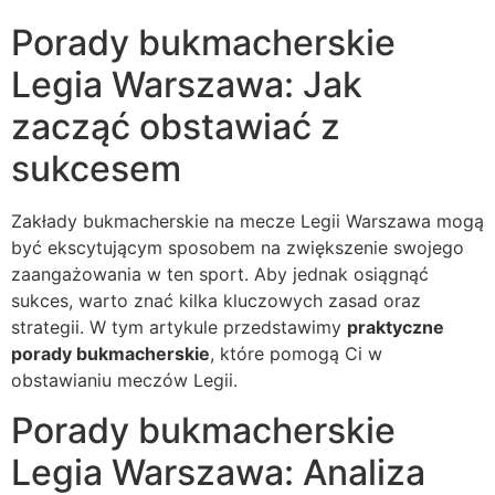
Porady bukmacherskie
Legia Warszawa: Jak
zacząć obstawiać z
sukcesem
Zakłady bukmacherskie na mecze Legii Warszawa mogą
być ekscytującym sposobem na zwiększenie swojego
zaangażowania w ten sport. Aby jednak osiągnąć
sukces, warto znać kilka kluczowych zasad oraz
strategii. W tym artykule przedstawimy
praktyczne
porady bukmacherskie
, które pomogą Ci w
obstawianiu meczów Legii.
Porady bukmacherskie
Legia Warszawa: Analiza