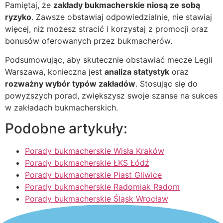
Pamiętaj, że
zakłady bukmacherskie niosą ze sobą
ryzyko
. Zawsze obstawiaj odpowiedzialnie, nie stawiaj
więcej, niż możesz stracić i korzystaj z promocji oraz
bonusów oferowanych przez bukmacherów.
Podsumowując, aby skutecznie obstawiać mecze Legii
Warszawa, konieczna jest
analiza statystyk
oraz
rozważny wybór typów zakładów
. Stosując się do
powyższych porad, zwiększysz swoje szanse na sukces
w zakładach bukmacherskich.
Podobne artykuły:
Porady bukmacherskie Wisła Kraków
Porady bukmacherskie ŁKS Łódź
Porady bukmacherskie Piast Gliwice
Porady bukmacherskie Radomiak Radom
Porady bukmacherskie Śląsk Wrocław