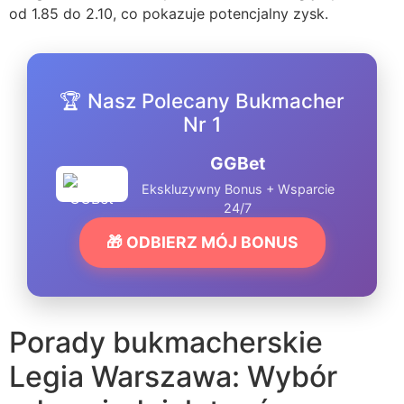
od 1.85 do 2.10, co pokazuje potencjalny zysk.
🏆 Nasz Polecany Bukmacher
Nr 1
GGBet
Ekskluzywny Bonus + Wsparcie
24/7
🎁 ODBIERZ MÓJ BONUS
Porady bukmacherskie
Legia Warszawa: Wybór