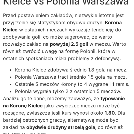
Kielce vs Polonia Warszawa
Przed postawieniem zakładów, niezwykle istotne jest
przyjrzenie się statystykom obydwu drużyn.
Korona
Kielce
w ostatnich meczach wykazuje tendencję do
zdobywania goli, co może sugerować, że warto
rozważyć zakład na
powyżej 2.5 goli
w meczu. Warto
również zwrócić uwagę na formę Polonii, która w
ostatnich spotkaniach miała problemy z defensywą.
Korona Kielce zdobywa średnio 1.8 gola na mecz.
Polonia Warszawa traci średnio 1.5 gola na mecz.
Ostatnie 5 meczów Korony to 4 wygrane i 1 remis.
Polonia wygrała tylko 2 z ostatnich 5 meczów.
Analizując te dane, możemy zauważyć, że
typowanie
na Koronę Kielce
jako zwycięzcę meczu może być
rozsądne, zwłaszcza jeśli kurs wynosi około
1.80
. Dla
bardziej ostrożnych graczy, alternatywą może być
zakład na
obydwie drużyny strzelą gola
, co również