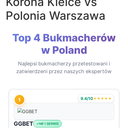
Korona Kielce vs
Polonia Warszawa
Top 4 Bukmacherów
w Poland
Najlepsi bukmacherzy przetestowani i
zatwierdzeni przez naszych ekspertów
9.4/10
★★★★★
1
GGBET
NR 1 SERWIS