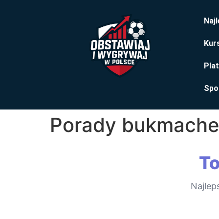
Naj
Kurs
Pla
Spo
Porady bukmacher
To
Najlep