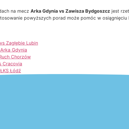
adach na mecz
Arka Gdynia vs Zawisza Bydgoszcz
jest rze
tosowanie powyższych porad może pomóc w osiągnięciu k
s Zagłębie Lubin
 Arka Gdynia
 Ruch Chorzów
s Cracovia
 ŁKS Łódź
nas
Prawne