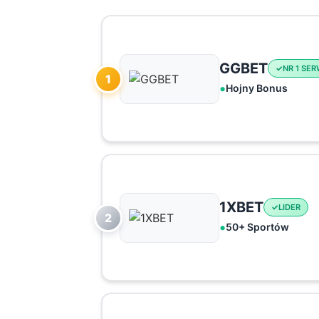
GGBET
NR 1 SER
1
Hojny Bonus
1XBET
LIDER
2
50+ Sportów