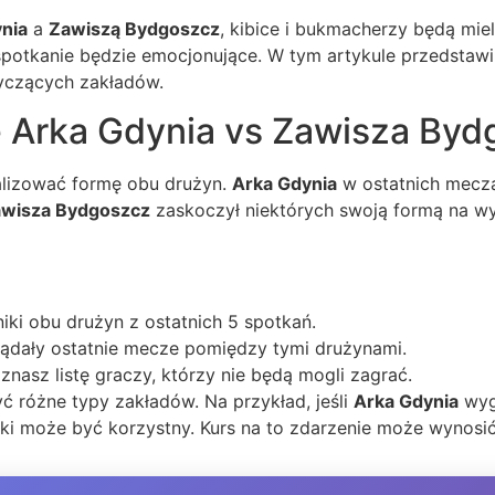
nia
a
Zawiszą Bydgoszcz
, kibice i bukmacherzy będą mie
o spotkanie będzie emocjonujące. W tym artykule przedsta
yczących zakładów.
Arka Gdynia vs Zawisza Bydg
lizować formę obu drużyn.
Arka Gdynia
w ostatnich mecza
wisza Bydgoszcz
zaskoczył niektórych swoją formą na w
ki obu drużyn z ostatnich 5 spotkań.
ądały ostatnie mecze pomiędzy tymi drużynami.
znasz listę graczy, którzy nie będą mogli zagrać.
 różne typy zakładów. Na przykład, jeśli
Arka Gdynia
wyg
ki może być korzystny. Kurs na to zdarzenie może wynosi