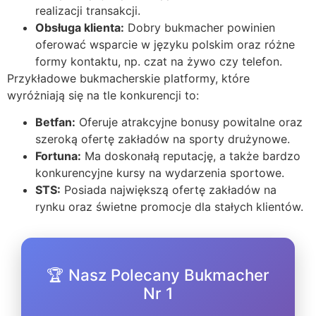
realizacji transakcji.
Obsługa klienta:
Dobry bukmacher powinien
oferować wsparcie w języku polskim oraz różne
formy kontaktu, np. czat na żywo czy telefon.
Przykładowe bukmacherskie platformy, które
wyróżniają się na tle konkurencji to:
Betfan:
Oferuje atrakcyjne bonusy powitalne oraz
szeroką ofertę zakładów na sporty drużynowe.
Fortuna:
Ma doskonałą reputację, a także bardzo
konkurencyjne kursy na wydarzenia sportowe.
STS:
Posiada największą ofertę zakładów na
rynku oraz świetne promocje dla stałych klientów.
🏆 Nasz Polecany Bukmacher
Nr 1