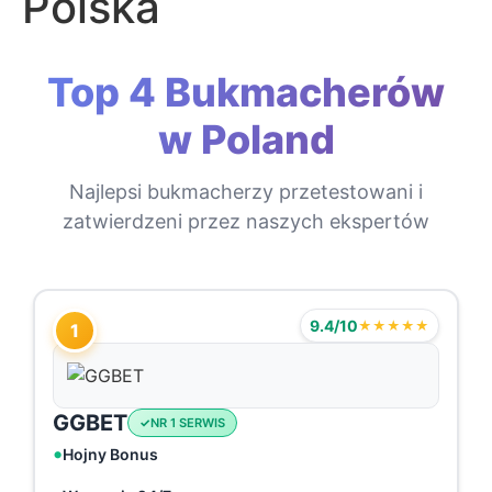
Polska
Top 4 Bukmacherów
w Poland
Najlepsi bukmacherzy przetestowani i
zatwierdzeni przez naszych ekspertów
9.4/10
★★★★★
1
GGBET
NR 1 SERWIS
Hojny Bonus