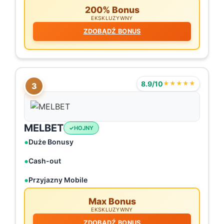
200% Bonus
EKSKLUZYWNY
ZDOBĄDŹ BONUS
8.9/10
★★★★★
3
MELBET
HOJNY
Duże Bonusy
Cash-out
Przyjazny Mobile
Max Bonus
EKSKLUZYWNY
ZDOBĄDŹ BONUS