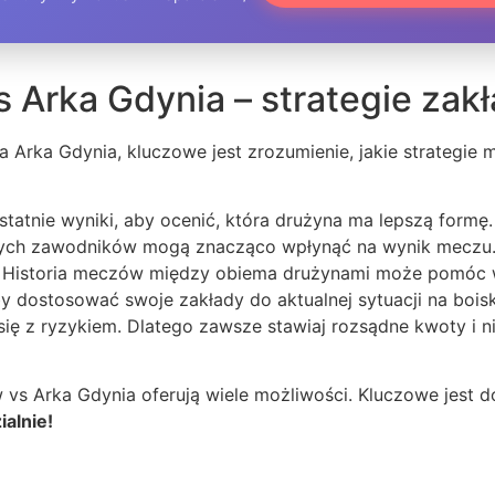
s Arka Gdynia – strategie zak
Arka Gdynia, kluczowe jest zrozumienie, jakie strategie mo
statnie wyniki, aby ocenić, która drużyna ma lepszą formę.
wych zawodników mogą znacząco wpłynąć na wynik meczu
: Historia meczów między obiema drużynami może pomóc 
y dostosować swoje zakłady do aktualnej sytuacji na bois
ię z ryzykiem. Dlatego zawsze stawiaj rozsądne kwoty i ni
s Arka Gdynia oferują wiele możliwości. Kluczowe jest dok
alnie!