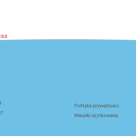
w
owa
nas
Prawne
ł
Polityka prywatności
kt
Warunki użytkowania