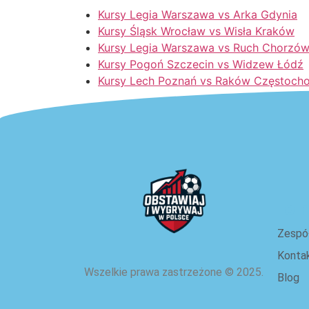
Kursy Legia Warszawa vs Arka Gdynia
Kursy Śląsk Wrocław vs Wisła Kraków
Kursy Legia Warszawa vs Ruch Chorzó
Kursy Pogoń Szczecin vs Widzew Łódź
Kursy Lech Poznań vs Raków Częstoch
o 
Zespó
Konta
Wszelkie prawa zastrzeżone
©
2025.
Blog