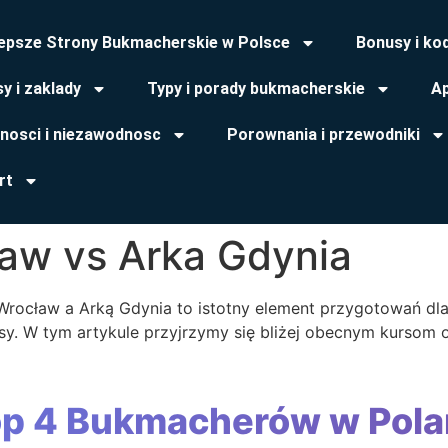
lepsze Strony Bukmacherskie w Polsce
Bonusy i ko
y i zaklady
Typy i porady bukmacherskie
Ap
tnosci i niezawodnosc
Porownania i przewodniki
rt
ław vs Arka Gdynia
rocław a Arką Gdynia to istotny element przygotowań dl
rsy. W tym artykule przyjrzymy się bliżej obecnym kurso
p 4 Bukmacherów w Pol