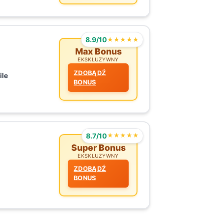
8.9/10
★★★★★
Max Bonus
EKSKLUZYWNY
ZDOBĄDŹ
ile
BONUS
8.7/10
★★★★★
Super Bonus
EKSKLUZYWNY
ZDOBĄDŹ
BONUS