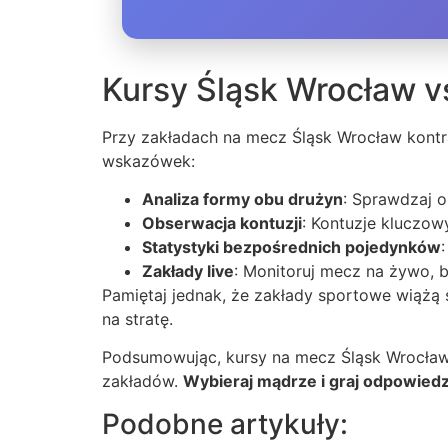
Kursy Śląsk Wrocław v
Przy zakładach na mecz Śląsk Wrocław kontra 
wskazówek:
Analiza formy obu drużyn
: Sprawdzaj o
Obserwacja kontuzji
: Kontuzje kluczo
Statystyki bezpośrednich pojedynków
Zakłady live
: Monitoruj mecz na żywo, b
Pamiętaj jednak, że zakłady sportowe wiążą s
na stratę.
Podsumowując, kursy na mecz Śląsk Wrocław v
zakładów.
Wybieraj mądrze i graj odpowiedzi
Podobne artykuły: