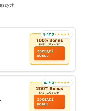
naszych
9.4/10
★★★★★
100% Bonus
EKSKLUZYWNY
ZDOBĄDŹ
BONUS
9.1/10
★★★★★
200% Bonus
EKSKLUZYWNY
ZDOBĄDŹ
e
BONUS