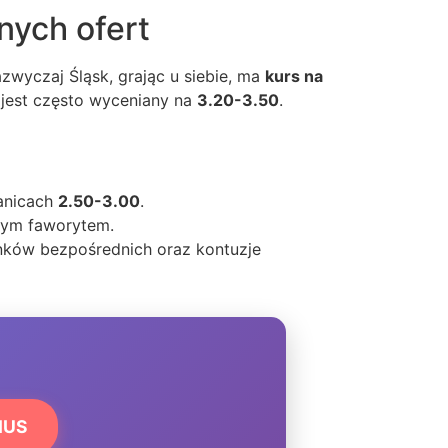
nych ofert
wyczaj Śląsk, grając u siebie, ma
kurs na
 jest często wyceniany na
3.20-3.50
.
ranicach
2.50-3.00
.
źnym faworytem.
ynków bezpośrednich oraz kontuzje
NUS