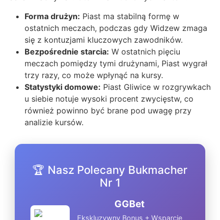
Forma drużyn:
Piast ma stabilną formę w
ostatnich meczach, podczas gdy Widzew zmaga
się z kontuzjami kluczowych zawodników.
Bezpośrednie starcia:
W ostatnich pięciu
meczach pomiędzy tymi drużynami, Piast wygrał
trzy razy, co może wpłynąć na kursy.
Statystyki domowe:
Piast Gliwice w rozgrywkach
u siebie notuje wysoki procent zwycięstw, co
również powinno być brane pod uwagę przy
analizie kursów.
🏆 Nasz Polecany Bukmacher
Nr 1
GGBet
Ekskluzywny Bonus + Wsparcie