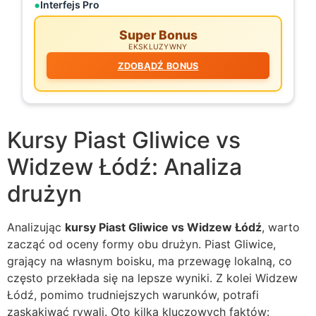
Interfejs Pro
Super Bonus
EKSKLUZYWNY
ZDOBĄDŹ BONUS
Kursy Piast Gliwice vs
Widzew Łódź: Analiza
drużyn
Analizując
kursy Piast Gliwice vs Widzew Łódź
, warto
zacząć od oceny formy obu drużyn. Piast Gliwice,
grający na własnym boisku, ma przewagę lokalną, co
często przekłada się na lepsze wyniki. Z kolei Widzew
Łódź, pomimo trudniejszych warunków, potrafi
zaskakiwać rywali. Oto kilka kluczowych faktów: