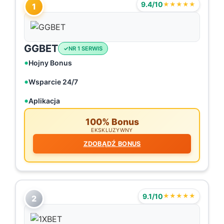
9.4/10
★★★★★
1
GGBET
NR 1 SERWIS
Hojny Bonus
Wsparcie 24/7
Aplikacja
100% Bonus
EKSKLUZYWNY
ZDOBĄDŹ BONUS
9.1/10
★★★★★
2