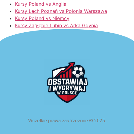
Kursy Poland vs Anglia
Kursy Lech Poznań vs Polonia Warszawa
Kursy Poland vs Niemcy
Kursy Zagłębie Lubin vs Arka Gdynia
Wszelkie prawa zastrzeżone
©
2025.