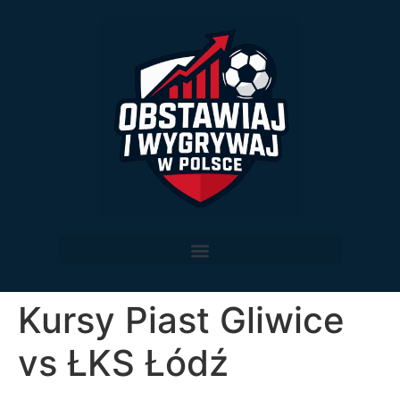
Kursy Piast Gliwice
vs ŁKS Łódź