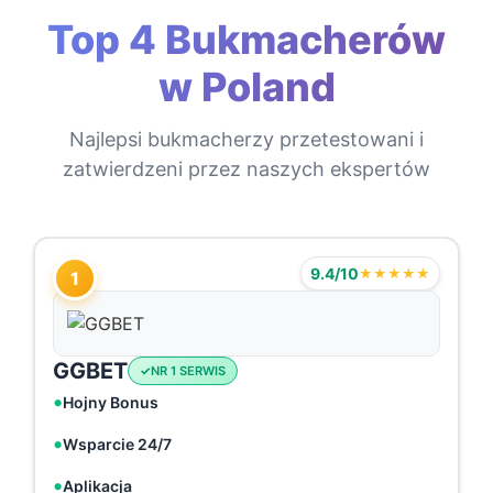
Top 4 Bukmacherów
w Poland
Najlepsi bukmacherzy przetestowani i
zatwierdzeni przez naszych ekspertów
9.4/10
★★★★★
1
GGBET
NR 1 SERWIS
Hojny Bonus
Wsparcie 24/7
Aplikacja