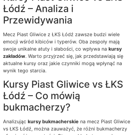
Łódź – Analiza i
Przewidywania
Mecz Piast Gliwice z ŁKS Łódź zawsze budzi wiele
emocji wśród kibiców i typerów. Oba zespoły mają
swoje unikalne atuty i słabości, co wpływa na
kursy
zakładów
. Warto przyjrzeć się, jak przedstawiają się
aktualne kursy oraz jakie czynniki mogą wpłynąć na
wynik tego starcia.
Kursy Piast Gliwice vs ŁKS
Łódź – Co mówią
bukmacherzy?
Analizując
kursy bukmacherskie
na mecz Piast Gliwice
vs ŁKS Łódź, można zauważyć, że różni bukmacherzy