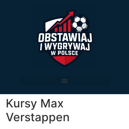
Kursy Max
Verstappen