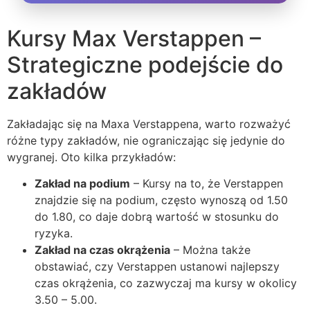
Kursy Max Verstappen –
Strategiczne podejście do
zakładów
Zakładając się na Maxa Verstappena, warto rozważyć
różne typy zakładów, nie ograniczając się jedynie do
wygranej. Oto kilka przykładów:
Zakład na podium
– Kursy na to, że Verstappen
znajdzie się na podium, często wynoszą od 1.50
do 1.80, co daje dobrą wartość w stosunku do
ryzyka.
Zakład na czas okrążenia
– Można także
obstawiać, czy Verstappen ustanowi najlepszy
czas okrążenia, co zazwyczaj ma kursy w okolicy
3.50 – 5.00.