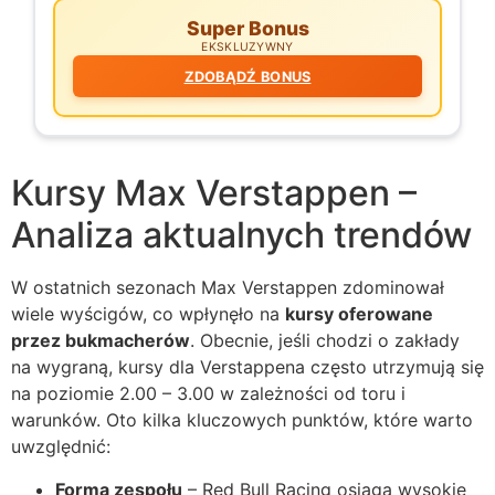
Super Bonus
EKSKLUZYWNY
ZDOBĄDŹ BONUS
Kursy Max Verstappen –
Analiza aktualnych trendów
W ostatnich sezonach Max Verstappen zdominował
wiele wyścigów, co wpłynęło na
kursy oferowane
przez bukmacherów
. Obecnie, jeśli chodzi o zakłady
na wygraną, kursy dla Verstappena często utrzymują się
na poziomie 2.00 – 3.00 w zależności od toru i
warunków. Oto kilka kluczowych punktów, które warto
uwzględnić:
Forma zespołu
– Red Bull Racing osiąga wysokie