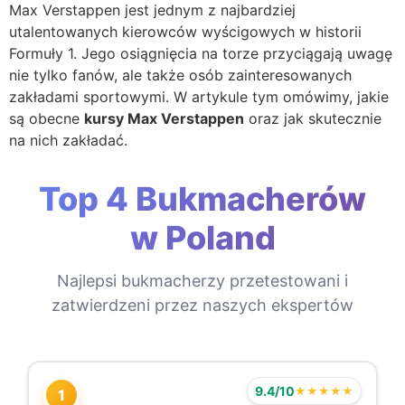
Max Verstappen jest jednym z najbardziej
utalentowanych kierowców wyścigowych w historii
Formuły 1. Jego osiągnięcia na torze przyciągają uwagę
nie tylko fanów, ale także osób zainteresowanych
zakładami sportowymi. W artykule tym omówimy, jakie
są obecne
kursy Max Verstappen
oraz jak skutecznie
na nich zakładać.
Top 4 Bukmacherów
w Poland
Najlepsi bukmacherzy przetestowani i
zatwierdzeni przez naszych ekspertów
9.4/10
★★★★★
1