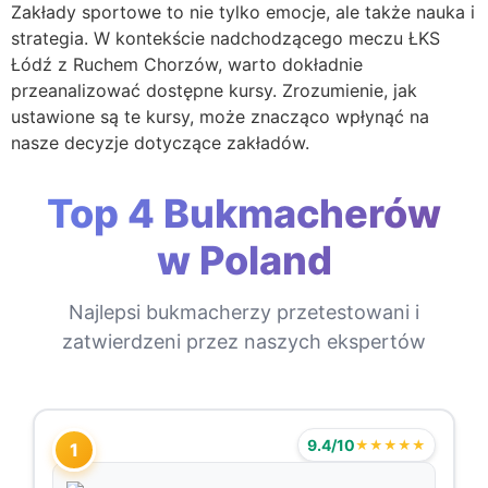
Zakłady sportowe to nie tylko emocje, ale także nauka i
strategia. W kontekście nadchodzącego meczu ŁKS
Łódź z Ruchem Chorzów, warto dokładnie
przeanalizować dostępne kursy. Zrozumienie, jak
ustawione są te kursy, może znacząco wpłynąć na
nasze decyzje dotyczące zakładów.
Top 4 Bukmacherów
w Poland
Najlepsi bukmacherzy przetestowani i
zatwierdzeni przez naszych ekspertów
9.4/10
★★★★★
1