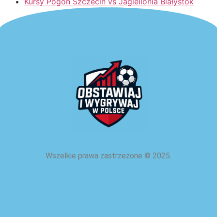
Kursy Pogoń Szczecin vs Jagiellonia Białystok
Wszelkie prawa zastrzeżone
©
2025.