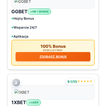
GGBET
NR 1 SERWIS
Hojny Bonus
Wsparcie 24/7
Aplikacja
100% Bonus
EKSKLUZYWNY
ZDOBĄDŹ BONUS
9.1/10
★★★★★
2
1XBET
LIDER