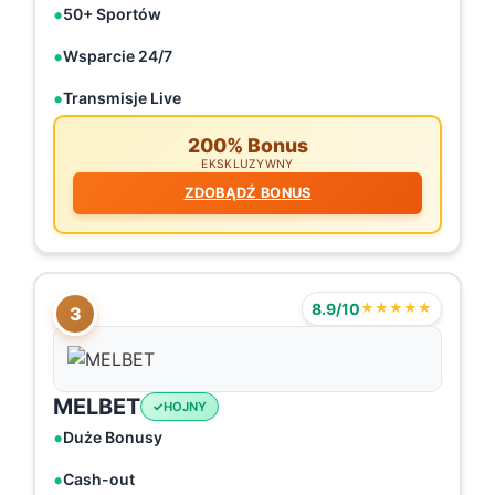
50+ Sportów
Wsparcie 24/7
Transmisje Live
200% Bonus
EKSKLUZYWNY
ZDOBĄDŹ BONUS
8.9/10
★★★★★
3
MELBET
HOJNY
Duże Bonusy
Cash-out