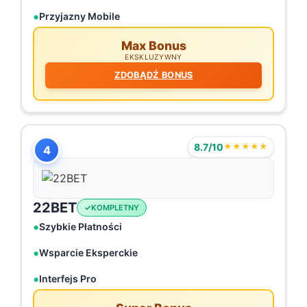
Przyjazny Mobile
Max Bonus
EKSKLUZYWNY
ZDOBĄDŹ BONUS
8.7/10
★★★★★
4
22BET
KOMPLETNY
Szybkie Płatności
Wsparcie Eksperckie
Interfejs Pro