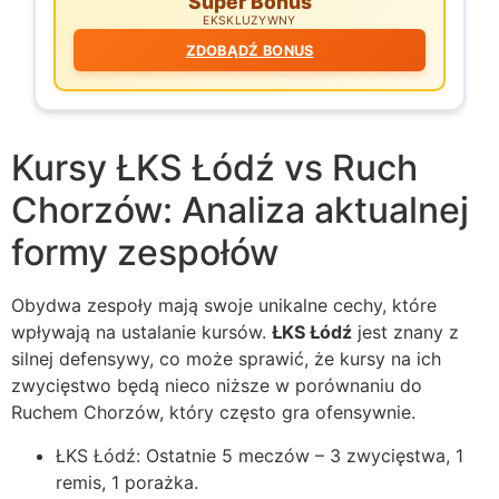
Super Bonus
EKSKLUZYWNY
ZDOBĄDŹ BONUS
Kursy ŁKS Łódź vs Ruch
Chorzów: Analiza aktualnej
formy zespołów
Obydwa zespoły mają swoje unikalne cechy, które
wpływają na ustalanie kursów.
ŁKS Łódź
jest znany z
silnej defensywy, co może sprawić, że kursy na ich
zwycięstwo będą nieco niższe w porównaniu do
Ruchem Chorzów, który często gra ofensywnie.
ŁKS Łódź: Ostatnie 5 meczów – 3 zwycięstwa, 1
remis, 1 porażka.